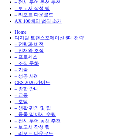
전
용
– 전시 투어 동선 추천
환
최
– 보고서 작성 팁
을
적
– 리포트 다운로드
실
화,
AX 100배의 법칙 소개
무
데
Home
관
이
디지털 트랜스포메이션 6대 전략
점
터
– 전략과 비전
에
전
– 인재와 조직
서
략,
– 프로세스
다
디
– 조직 문화
루
지
– 기술
는
털
– 성공 사례
인
전
CES 2026 가이드
사
환
– 종합 안내
이
을
– 교통
트
실
– 호텔
블
무
– 생활 편의 및 팁
로
관
– 등록 및 배지 수령
그
점
– 전시 투어 동선 추천
에
– 보고서 작성 팁
서
– 리포트 다운로드
다