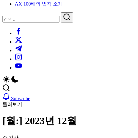
AX 100배의 법칙 소개
루
는
닫
검
인
기
검
사
색
https://www.facebook.com/
색
이
트
https://twitter.com/
블
https://t.me/
로
https://www.instagram.com/
그
https://youtube.com/
Subscribe
둘러보기
[월:]
2023년 12월
37 기사