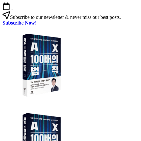
본
-
문
Subscribe to our newsletter & never miss our best posts.
으
Subscribe Now!
로
AX
건
100
너
배
뛰
의
기
법
칙
AX
AX
100
100
배
배
의
의
법
법
칙:
칙