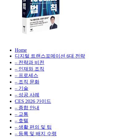
생
성
형
AI,
클
라
우
AX
드
Home
100
비
디지털 트랜스포메이션 6대 전략
배
용
– 전략과 비전
의
최
– 인재와 조직
법
적
– 프로세스
칙:
화,
– 조직 문화
생
데
– 기술
성
이
– 성공 사례
형
터
AI,
CES 2026 가이드
전
클
– 종합 안내
략,
라
– 교통
디
우
– 호텔
지
드
– 생활 편의 및 팁
털
비
– 등록 및 배지 수령