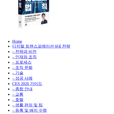
의
생
성
형
법
AI,
클
칙
라
우
AX
AX
드
Home
100
비
디지털 트랜스포메이션 6대 전략
100
배
용
– 전략과 비전
의
최
배
– 인재와 조직
법
적
– 프로세스
칙:
화,
– 조직 문화
의
생
데
– 기술
성
이
– 성공 사례
형
법
터
AI,
CES 2026 가이드
전
클
– 종합 안내
칙
략,
라
– 교통
디
우
– 호텔
지
드
– 생활 편의 및 팁
털
비
– 등록 및 배지 수령