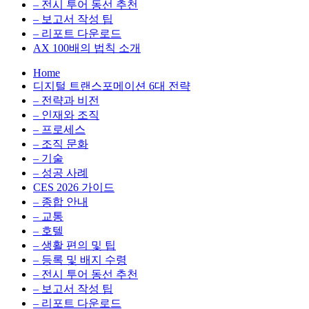
전
용
– 전시 투어 동선 추천
환
최
– 보고서 작성 팁
을
적
– 리포트 다운로드
실
화,
AX 100배의 법칙 소개
무
데
Home
관
이
디지털 트랜스포메이션 6대 전략
점
터
– 전략과 비전
에
전
– 인재와 조직
서
략,
– 프로세스
다
디
– 조직 문화
루
지
– 기술
는
털
– 성공 사례
인
전
CES 2026 가이드
사
환
– 종합 안내
이
을
– 교통
트
실
– 호텔
블
무
– 생활 편의 및 팁
로
관
– 등록 및 배지 수령
그
점
– 전시 투어 동선 추천
에
– 보고서 작성 팁
서
– 리포트 다운로드
다