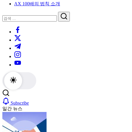
AX 100배의 법칙 소개
루
는
닫
검
인
기
검
사
색
https://www.facebook.com/
색
이
트
https://twitter.com/
블
https://t.me/
로
https://www.instagram.com/
그
https://youtube.com/
Subscribe
일간 뉴스