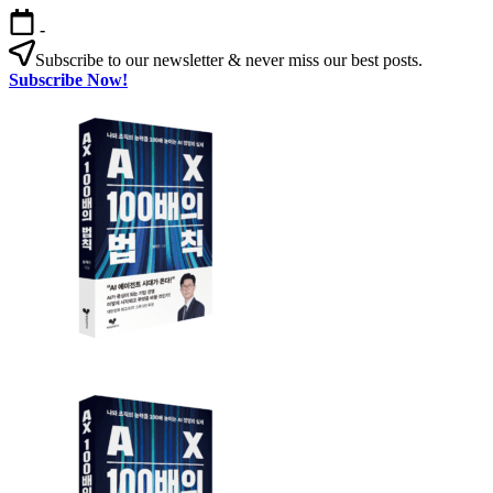
본
-
문
Subscribe to our newsletter & never miss our best posts.
으
Subscribe Now!
로
건
너
뛰
기
AX
AX
100
100
배
의
배
법
칙: