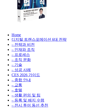
성
형
AI,
클
라
우
AX
드
Home
100
비
디지털 트랜스포메이션 6대 전략
배
용
– 전략과 비전
의
최
– 인재와 조직
법
적
– 프로세스
칙:
화,
– 조직 문화
생
데
– 기술
성
이
– 성공 사례
형
터
AI,
CES 2026 가이드
전
클
– 종합 안내
략,
라
– 교통
디
우
– 호텔
지
드
– 생활 편의 및 팁
털
비
– 등록 및 배지 수령
전
용
– 전시 투어 동선 추천