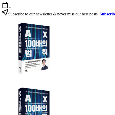
본
-
문
Subscribe to our newsletter & never miss our best posts.
Subscri
으
AX
로
100
건
배
너
의
뛰
법
기
칙
AX
AX
100
100
배
배
의
의
법
법
칙:
칙
생