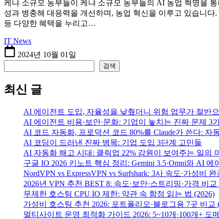
케냐 소규모 농부들이 케냐 소규모 농부들의 AI 농업 혁명을 
성과 병충해 대응력을 개선하며, 농업 혁신을 이루고 있습니다.
등 다양한 혜택을 누리고…
IT News
2024년 10월 01일
검색
검색
최신 글
AI 에이전트 도입, 자율성을 낮췄더니 위험 업무가 절반
AI 에이전트 비용·보안·문화: 기업이 놓치는 진짜 문제 3
AI 코드 자동화, 프로덕션 코드 80%를 Claude가 쓴다: 
AI 코딩이 드러낸 진짜 병목: 기업 도입 3단계 고민들
AI 자동화 해고 시대: 클릭업 22% 감원이 보여주는 일의 
구글 IO 2026 키노트 핵심 정리: Gemini 3.5·Omni와 AI
NordVPN vs ExpressVPN vs Surfshark: 3사 속도·가성비 완
2026년 VPN 추천 BEST 8: 속도·보안·스트리밍·가격 비교 (2
무제한 호스팅 CPU IO 제한: 약관 속 함정 읽는 법 (2026)
가성비 호스팅 추천 2026: 포트폴리오·블로그용 7곳 비교
멀티사이트 운영 최적화 가이드 2026: 5~10개·100개+ 도