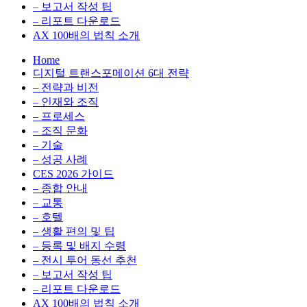
환
최
– 보고서 작성 팁
을
적
– 리포트 다운로드
실
화,
AX 100배의 법칙 소개
무
데
Home
관
이
디지털 트랜스포메이션 6대 전략
점
터
– 전략과 비전
에
전
– 인재와 조직
서
략,
– 프로세스
다
디
– 조직 문화
루
지
– 기술
는
털
– 성공 사례
인
전
CES 2026 가이드
사
환
– 종합 안내
이
을
– 교통
트
실
– 호텔
블
무
– 생활 편의 및 팁
로
관
– 등록 및 배지 수령
그
점
– 전시 투어 동선 추천
에
– 보고서 작성 팁
서
– 리포트 다운로드
다
AX 100배의 법칙 소개