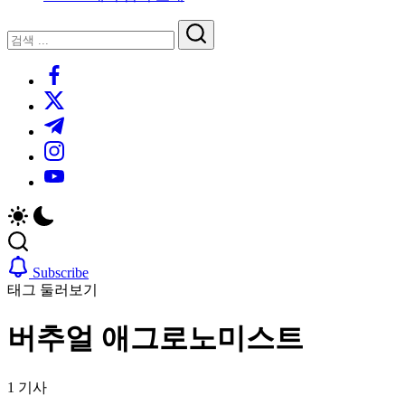
루
는
닫
검
인
기
검
사
색
https://www.facebook.com/
색
이
트
https://twitter.com/
블
https://t.me/
로
https://www.instagram.com/
그
https://youtube.com/
Subscribe
태그 둘러보기
버추얼 애그로노미스트
1 기사