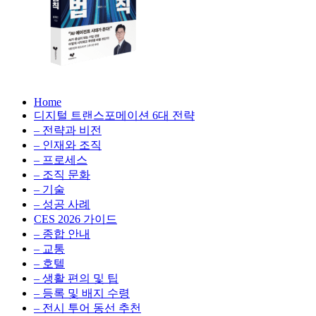
성
형
AI,
클
라
우
AX
드
Home
100
비
디지털 트랜스포메이션 6대 전략
배
용
– 전략과 비전
의
최
– 인재와 조직
법
적
– 프로세스
칙:
화,
– 조직 문화
생
데
– 기술
성
이
– 성공 사례
형
터
AI,
CES 2026 가이드
전
클
– 종합 안내
략,
라
– 교통
디
우
– 호텔
지
드
– 생활 편의 및 팁
털
비
– 등록 및 배지 수령
전
용
– 전시 투어 동선 추천