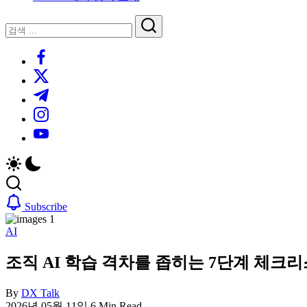
루
는
닫
검
인
기
검
사
색
https://www.facebook.com/
색
이
트
https://twitter.com/
블
https://t.me/
로
https://www.instagram.com/
그
https://youtube.com/
Subscribe
AI
조직 AI 학습 격차를 좁히는 7단계 체크리스트
By
DX Talk
2026년 05월 11일
6 Min Read