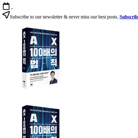
본
-
문
Subscribe to our newsletter & never miss our best posts.
Subscri
으
AX
로
100
건
배
너
의
뛰
법
기
칙
AX
AX
100
100
배
배
의
의
법
법
칙:
칙
생