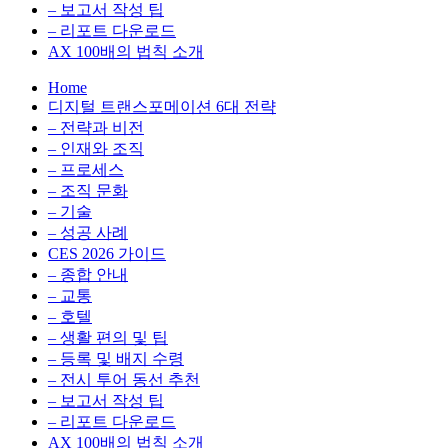
환
최
– 보고서 작성 팁
을
적
– 리포트 다운로드
실
화,
AX 100배의 법칙 소개
무
데
Home
관
이
디지털 트랜스포메이션 6대 전략
점
터
– 전략과 비전
에
전
– 인재와 조직
서
략,
– 프로세스
다
디
– 조직 문화
루
지
– 기술
는
털
– 성공 사례
인
전
CES 2026 가이드
사
환
– 종합 안내
이
을
– 교통
트
실
– 호텔
블
무
– 생활 편의 및 팁
로
관
– 등록 및 배지 수령
그
점
– 전시 투어 동선 추천
에
– 보고서 작성 팁
서
– 리포트 다운로드
다
AX 100배의 법칙 소개