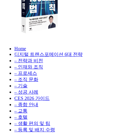
생
성
형
AI,
클
라
우
AX
드
Home
100
비
디지털 트랜스포메이션 6대 전략
배
용
– 전략과 비전
의
최
– 인재와 조직
법
적
– 프로세스
칙:
화,
– 조직 문화
생
데
– 기술
성
이
– 성공 사례
형
터
AI,
CES 2026 가이드
전
클
– 종합 안내
략,
라
– 교통
디
우
– 호텔
지
드
– 생활 편의 및 팁
털
비
– 등록 및 배지 수령