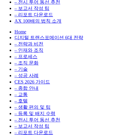
전
용
– 전시 투어 동선 추천
환
최
– 보고서 작성 팁
을
적
– 리포트 다운로드
실
화,
AX 100배의 법칙 소개
무
데
Home
관
이
디지털 트랜스포메이션 6대 전략
점
터
– 전략과 비전
에
전
– 인재와 조직
서
략,
– 프로세스
다
디
– 조직 문화
루
지
– 기술
는
털
– 성공 사례
인
전
CES 2026 가이드
사
환
– 종합 안내
이
을
– 교통
트
실
– 호텔
블
무
– 생활 편의 및 팁
로
관
– 등록 및 배지 수령
그
점
– 전시 투어 동선 추천
에
– 보고서 작성 팁
서
– 리포트 다운로드
다