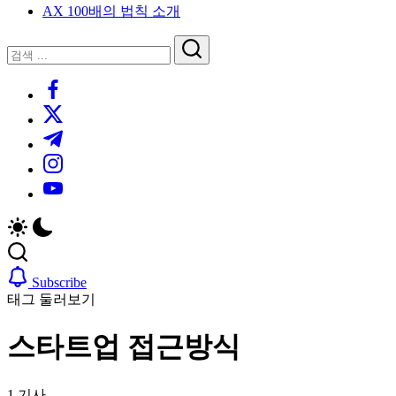
AX 100배의 법칙 소개
루
는
닫
검
인
기
검
사
색
https://www.facebook.com/
색
이
트
https://twitter.com/
블
https://t.me/
로
https://www.instagram.com/
그
https://youtube.com/
Subscribe
태그 둘러보기
스타트업 접근방식
1 기사