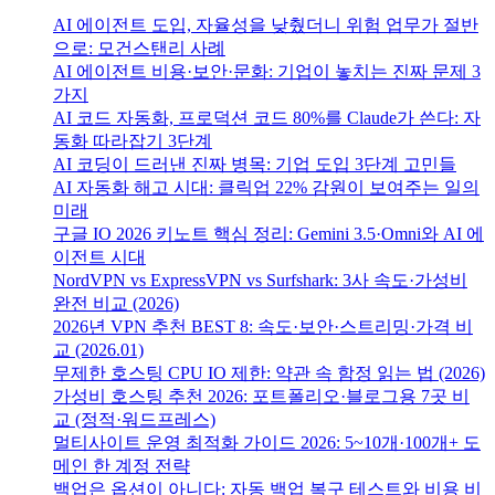
AI 에이전트 도입, 자율성을 낮췄더니 위험 업무가 절반
으로: 모건스탠리 사례
AI 에이전트 비용·보안·문화: 기업이 놓치는 진짜 문제 3
가지
AI 코드 자동화, 프로덕션 코드 80%를 Claude가 쓴다: 자
동화 따라잡기 3단계
AI 코딩이 드러낸 진짜 병목: 기업 도입 3단계 고민들
AI 자동화 해고 시대: 클릭업 22% 감원이 보여주는 일의
미래
구글 IO 2026 키노트 핵심 정리: Gemini 3.5·Omni와 AI 에
이전트 시대
NordVPN vs ExpressVPN vs Surfshark: 3사 속도·가성비
완전 비교 (2026)
2026년 VPN 추천 BEST 8: 속도·보안·스트리밍·가격 비
교 (2026.01)
무제한 호스팅 CPU IO 제한: 약관 속 함정 읽는 법 (2026)
가성비 호스팅 추천 2026: 포트폴리오·블로그용 7곳 비
교 (정적·워드프레스)
멀티사이트 운영 최적화 가이드 2026: 5~10개·100개+ 도
메인 한 계정 전략
백업은 옵션이 아니다: 자동 백업 복구 테스트와 비용 비