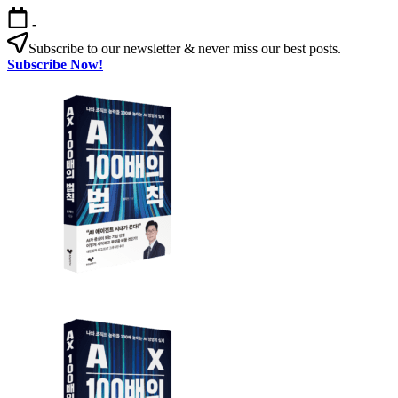
본
-
문
Subscribe to our newsletter & never miss our best posts.
으
Subscribe Now!
로
AX
건
100
너
배
뛰
의
기
법
칙
AX
AX
100
100
배
배
의
의
법
법
칙:
칙