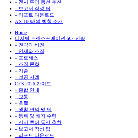
전
용
– 전시 투어 동선 추천
환
최
– 보고서 작성 팁
을
적
– 리포트 다운로드
실
화,
AX 100배의 법칙 소개
무
데
Home
관
이
디지털 트랜스포메이션 6대 전략
점
터
– 전략과 비전
에
전
– 인재와 조직
서
략,
– 프로세스
다
디
– 조직 문화
루
지
– 기술
는
털
– 성공 사례
인
전
CES 2026 가이드
사
환
– 종합 안내
이
을
– 교통
트
실
– 호텔
블
무
– 생활 편의 및 팁
로
관
– 등록 및 배지 수령
그
점
– 전시 투어 동선 추천
에
– 보고서 작성 팁
서
– 리포트 다운로드
다