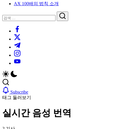
AX 100배의 법칙 소개
루
는
닫
검
인
기
검
사
색
https://www.facebook.com/
색
이
트
https://twitter.com/
블
https://t.me/
로
https://www.instagram.com/
그
https://youtube.com/
Subscribe
태그 둘러보기
실시간 음성 번역
2 기사