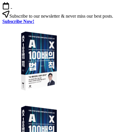
본
-
문
Subscribe to our newsletter & never miss our best posts.
으
Subscribe Now!
로
AX
건
100
너
배
뛰
의
기
법
칙
AX
AX
100
100
배
배
의
의
법
법
칙:
칙