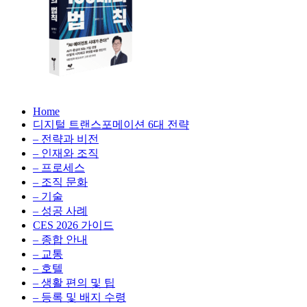
생
성
형
AI,
클
라
우
AX
드
Home
100
비
디지털 트랜스포메이션 6대 전략
배
용
– 전략과 비전
의
최
– 인재와 조직
법
적
– 프로세스
칙:
화,
– 조직 문화
생
데
– 기술
성
이
– 성공 사례
형
터
AI,
CES 2026 가이드
전
클
– 종합 안내
략,
라
– 교통
디
우
– 호텔
지
드
– 생활 편의 및 팁
털
비
– 등록 및 배지 수령