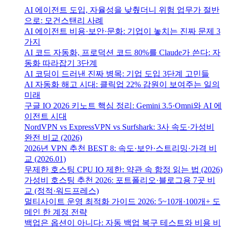
AI 에이전트 도입, 자율성을 낮췄더니 위험 업무가 절반
으로: 모건스탠리 사례
AI 에이전트 비용·보안·문화: 기업이 놓치는 진짜 문제 3
가지
AI 코드 자동화, 프로덕션 코드 80%를 Claude가 쓴다: 자
동화 따라잡기 3단계
AI 코딩이 드러낸 진짜 병목: 기업 도입 3단계 고민들
AI 자동화 해고 시대: 클릭업 22% 감원이 보여주는 일의
미래
구글 IO 2026 키노트 핵심 정리: Gemini 3.5·Omni와 AI 에
이전트 시대
NordVPN vs ExpressVPN vs Surfshark: 3사 속도·가성비
완전 비교 (2026)
2026년 VPN 추천 BEST 8: 속도·보안·스트리밍·가격 비
교 (2026.01)
무제한 호스팅 CPU IO 제한: 약관 속 함정 읽는 법 (2026)
가성비 호스팅 추천 2026: 포트폴리오·블로그용 7곳 비
교 (정적·워드프레스)
멀티사이트 운영 최적화 가이드 2026: 5~10개·100개+ 도
메인 한 계정 전략
백업은 옵션이 아니다: 자동 백업 복구 테스트와 비용 비