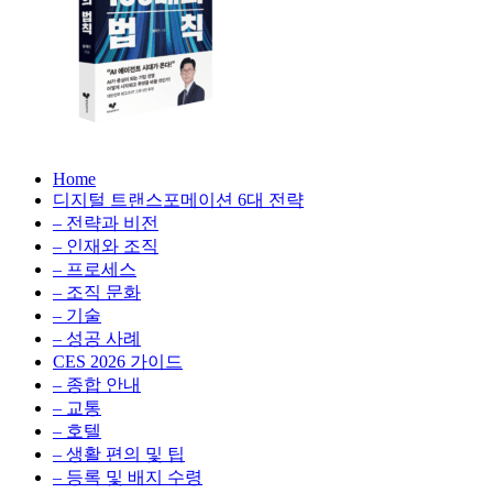
생
성
형
AI,
클
라
우
AX
드
Home
100
비
디지털 트랜스포메이션 6대 전략
배
용
– 전략과 비전
의
최
– 인재와 조직
법
적
– 프로세스
칙:
화,
– 조직 문화
생
데
– 기술
성
이
– 성공 사례
형
터
AI,
CES 2026 가이드
전
클
– 종합 안내
략,
라
– 교통
디
우
– 호텔
지
드
– 생활 편의 및 팁
털
비
– 등록 및 배지 수령