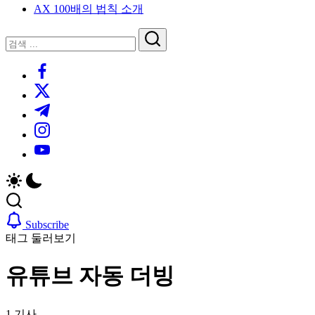
AX 100배의 법칙 소개
루
는
닫
검
인
기
검
사
색
https://www.facebook.com/
색
이
트
https://twitter.com/
블
https://t.me/
로
https://www.instagram.com/
그
https://youtube.com/
Subscribe
태그 둘러보기
유튜브 자동 더빙
1 기사