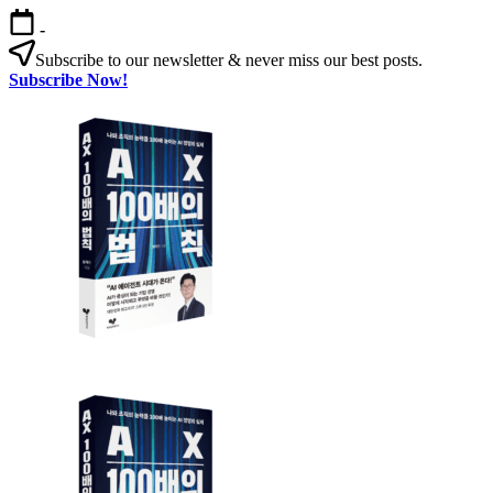
본
-
문
Subscribe to our newsletter & never miss our best posts.
으
Subscribe Now!
로
AX
건
100
너
배
뛰
의
기
법
칙
AX
AX
100
100
배
배
의
의
법
법
칙:
칙