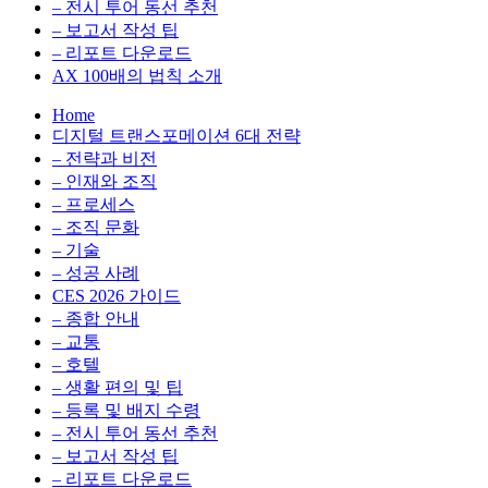
전
용
– 전시 투어 동선 추천
환
최
– 보고서 작성 팁
을
적
– 리포트 다운로드
실
화,
AX 100배의 법칙 소개
무
데
Home
관
이
디지털 트랜스포메이션 6대 전략
점
터
– 전략과 비전
에
전
– 인재와 조직
서
략,
– 프로세스
다
디
– 조직 문화
루
지
– 기술
는
털
– 성공 사례
인
전
CES 2026 가이드
사
환
– 종합 안내
이
을
– 교통
트
실
– 호텔
블
무
– 생활 편의 및 팁
로
관
– 등록 및 배지 수령
그
점
– 전시 투어 동선 추천
에
– 보고서 작성 팁
서
– 리포트 다운로드
다