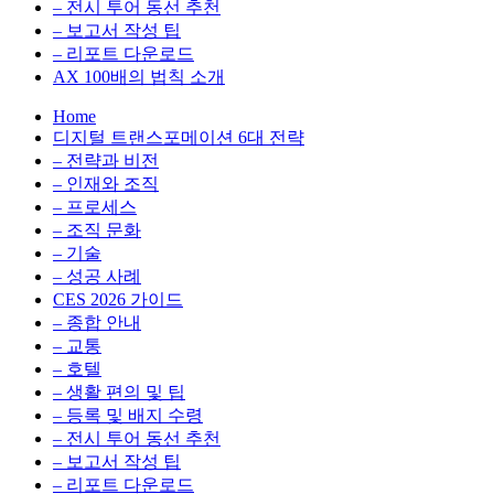
전
용
– 전시 투어 동선 추천
환
최
– 보고서 작성 팁
을
적
– 리포트 다운로드
실
화,
AX 100배의 법칙 소개
무
데
Home
관
이
디지털 트랜스포메이션 6대 전략
점
터
– 전략과 비전
에
전
– 인재와 조직
서
략,
– 프로세스
다
디
– 조직 문화
루
지
– 기술
는
털
– 성공 사례
인
전
CES 2026 가이드
사
환
– 종합 안내
이
을
– 교통
트
실
– 호텔
블
무
– 생활 편의 및 팁
로
관
– 등록 및 배지 수령
그
점
– 전시 투어 동선 추천
에
– 보고서 작성 팁
서
– 리포트 다운로드
다