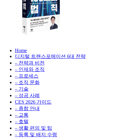
생
성
형
AI,
클
라
우
AX
드
Home
100
비
디지털 트랜스포메이션 6대 전략
배
용
– 전략과 비전
의
최
– 인재와 조직
법
적
– 프로세스
칙:
화,
– 조직 문화
생
데
– 기술
성
이
– 성공 사례
형
터
AI,
CES 2026 가이드
전
클
– 종합 안내
략,
라
– 교통
디
우
– 호텔
지
드
– 생활 편의 및 팁
털
비
– 등록 및 배지 수령