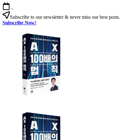
본
-
문
Subscribe to our newsletter & never miss our best posts.
으
Subscribe Now!
로
AX
건
100
너
배
뛰
의
기
법
칙
AX
AX
100
100
배
배
의
의
법
법
칙:
칙