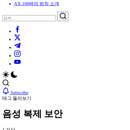
AX 100배의 법칙 소개
루
는
닫
검
인
기
검
사
색
https://www.facebook.com/
색
이
트
https://twitter.com/
블
https://t.me/
로
https://www.instagram.com/
그
https://youtube.com/
Subscribe
태그 둘러보기
음성 복제 보안
1 기사