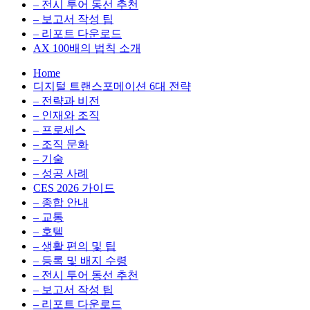
전
용
– 전시 투어 동선 추천
환
최
– 보고서 작성 팁
을
적
– 리포트 다운로드
실
화,
AX 100배의 법칙 소개
무
데
Home
관
이
디지털 트랜스포메이션 6대 전략
점
터
– 전략과 비전
에
전
– 인재와 조직
서
략,
– 프로세스
다
디
– 조직 문화
루
지
– 기술
는
털
– 성공 사례
인
전
CES 2026 가이드
사
환
– 종합 안내
이
을
– 교통
트
실
– 호텔
블
무
– 생활 편의 및 팁
로
관
– 등록 및 배지 수령
그
점
– 전시 투어 동선 추천
에
– 보고서 작성 팁
서
– 리포트 다운로드
다