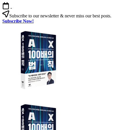
본
-
문
Subscribe to our newsletter & never miss our best posts.
으
Subscribe Now!
로
AX
건
100
너
배
뛰
의
기
법
칙
AX
AX
100
100
배
배
의
의
법
법
칙:
칙