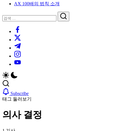
AX 100배의 법칙 소개
루
는
닫
검
인
기
검
사
색
https://www.facebook.com/
색
이
트
https://twitter.com/
블
https://t.me/
로
https://www.instagram.com/
그
https://youtube.com/
Subscribe
태그 둘러보기
의사 결정
1 기사