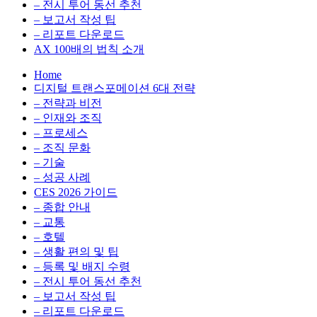
전
용
– 전시 투어 동선 추천
환
최
– 보고서 작성 팁
을
적
– 리포트 다운로드
실
화,
AX 100배의 법칙 소개
무
데
Home
관
이
디지털 트랜스포메이션 6대 전략
점
터
– 전략과 비전
에
전
– 인재와 조직
서
략,
– 프로세스
다
디
– 조직 문화
루
지
– 기술
는
털
– 성공 사례
인
전
CES 2026 가이드
사
환
– 종합 안내
이
을
– 교통
트
실
– 호텔
블
무
– 생활 편의 및 팁
로
관
– 등록 및 배지 수령
그
점
– 전시 투어 동선 추천
에
– 보고서 작성 팁
서
– 리포트 다운로드
다