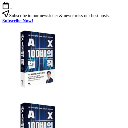
본
-
문
Subscribe to our newsletter & never miss our best posts.
으
Subscribe Now!
로
AX
건
100
너
배
뛰
의
기
법
칙
AX
AX
100
100
배
배
의
의
법
법
칙:
칙