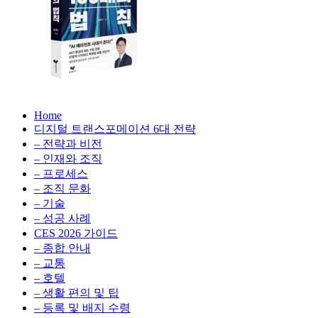
생
성
형
AI,
클
라
우
AX
드
Home
100
비
디지털 트랜스포메이션 6대 전략
배
용
– 전략과 비전
의
최
– 인재와 조직
법
적
– 프로세스
칙:
화,
– 조직 문화
생
데
– 기술
성
이
– 성공 사례
형
터
AI,
CES 2026 가이드
전
클
– 종합 안내
략,
라
– 교통
디
우
– 호텔
지
드
– 생활 편의 및 팁
털
비
– 등록 및 배지 수령