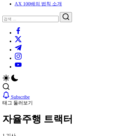
AX 100배의 법칙 소개
루
는
닫
검
인
기
검
사
색
https://www.facebook.com/
색
이
트
https://twitter.com/
블
https://t.me/
로
https://www.instagram.com/
그
https://youtube.com/
Subscribe
태그 둘러보기
자율주행 트랙터
1 기사