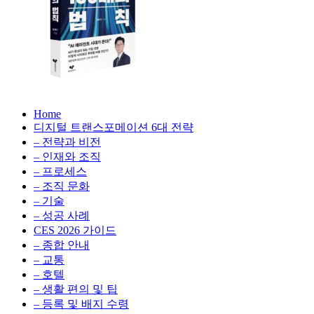
생
성
형
AI,
클
라
우
AX
드
Home
100
비
디지털 트랜스포메이션 6대 전략
배
용
– 전략과 비전
의
최
– 인재와 조직
법
적
– 프로세스
칙:
화,
– 조직 문화
생
데
– 기술
성
이
– 성공 사례
형
터
AI,
CES 2026 가이드
전
클
– 종합 안내
략,
라
– 교통
디
우
– 호텔
지
드
– 생활 편의 및 팁
털
비
– 등록 및 배지 수령