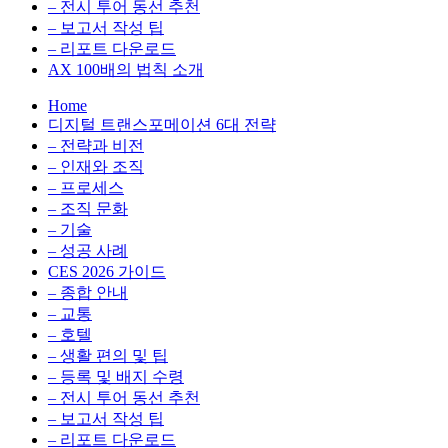
전
용
– 전시 투어 동선 추천
환
최
– 보고서 작성 팁
을
적
– 리포트 다운로드
실
화,
AX 100배의 법칙 소개
무
데
Home
관
이
디지털 트랜스포메이션 6대 전략
점
터
– 전략과 비전
에
전
– 인재와 조직
서
략,
– 프로세스
다
디
– 조직 문화
루
지
– 기술
는
털
– 성공 사례
인
전
CES 2026 가이드
사
환
– 종합 안내
이
을
– 교통
트
실
– 호텔
블
무
– 생활 편의 및 팁
로
관
– 등록 및 배지 수령
그
점
– 전시 투어 동선 추천
에
– 보고서 작성 팁
서
– 리포트 다운로드
다