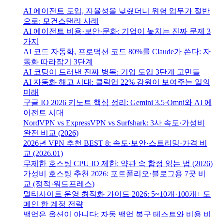
AI 에이전트 도입, 자율성을 낮췄더니 위험 업무가 절반
으로: 모건스탠리 사례
AI 에이전트 비용·보안·문화: 기업이 놓치는 진짜 문제 3
가지
AI 코드 자동화, 프로덕션 코드 80%를 Claude가 쓴다: 자
동화 따라잡기 3단계
AI 코딩이 드러낸 진짜 병목: 기업 도입 3단계 고민들
AI 자동화 해고 시대: 클릭업 22% 감원이 보여주는 일의
미래
구글 IO 2026 키노트 핵심 정리: Gemini 3.5·Omni와 AI 에
이전트 시대
NordVPN vs ExpressVPN vs Surfshark: 3사 속도·가성비
완전 비교 (2026)
2026년 VPN 추천 BEST 8: 속도·보안·스트리밍·가격 비
교 (2026.01)
무제한 호스팅 CPU IO 제한: 약관 속 함정 읽는 법 (2026)
가성비 호스팅 추천 2026: 포트폴리오·블로그용 7곳 비
교 (정적·워드프레스)
멀티사이트 운영 최적화 가이드 2026: 5~10개·100개+ 도
메인 한 계정 전략
백업은 옵션이 아니다: 자동 백업 복구 테스트와 비용 비