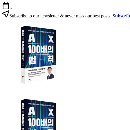
본
-
문
Subscribe to our newsletter & never miss our best posts.
Subscri
으
AX
로
100
건
배
너
의
뛰
법
기
칙
AX
AX
100
100
배
배
의
의
법
법
칙:
칙
생