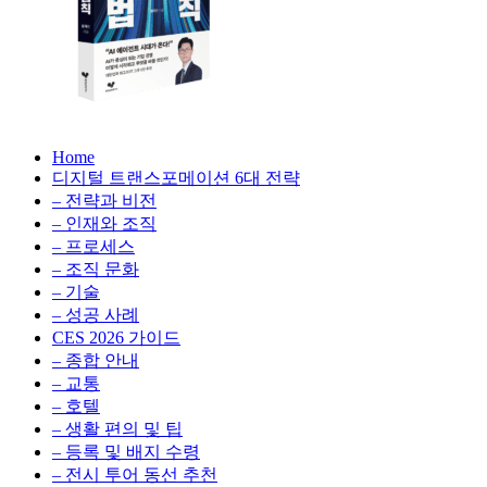
성
형
AI,
클
라
우
AX
드
Home
100
비
디지털 트랜스포메이션 6대 전략
배
용
– 전략과 비전
의
최
– 인재와 조직
법
적
– 프로세스
칙:
화,
– 조직 문화
생
데
– 기술
성
이
– 성공 사례
형
터
AI,
CES 2026 가이드
전
클
– 종합 안내
략,
라
– 교통
디
우
– 호텔
지
드
– 생활 편의 및 팁
털
비
– 등록 및 배지 수령
전
용
– 전시 투어 동선 추천