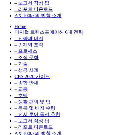
환
최
– 보고서 작성 팁
을
적
– 리포트 다운로드
실
화,
AX 100배의 법칙 소개
무
데
Home
관
이
디지털 트랜스포메이션 6대 전략
점
터
– 전략과 비전
에
전
– 인재와 조직
서
략,
– 프로세스
다
디
– 조직 문화
루
지
– 기술
는
털
– 성공 사례
인
전
CES 2026 가이드
사
환
– 종합 안내
이
을
– 교통
트
실
– 호텔
블
무
– 생활 편의 및 팁
로
관
– 등록 및 배지 수령
그
점
– 전시 투어 동선 추천
에
– 보고서 작성 팁
서
– 리포트 다운로드
다
AX 100배의 법칙 소개