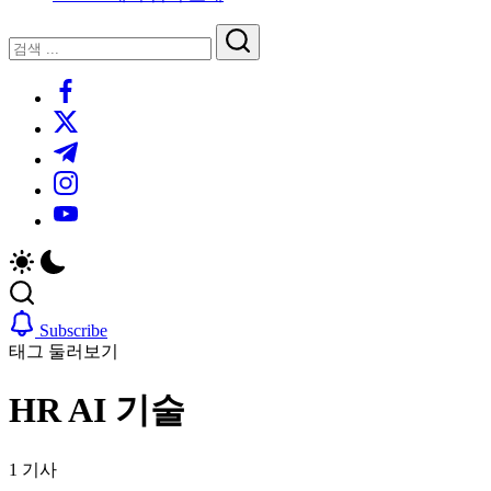
루
는
닫
검
인
기
검
사
색
https://www.facebook.com/
색
이
트
https://twitter.com/
블
https://t.me/
로
https://www.instagram.com/
그
https://youtube.com/
Subscribe
태그 둘러보기
HR AI 기술
1 기사