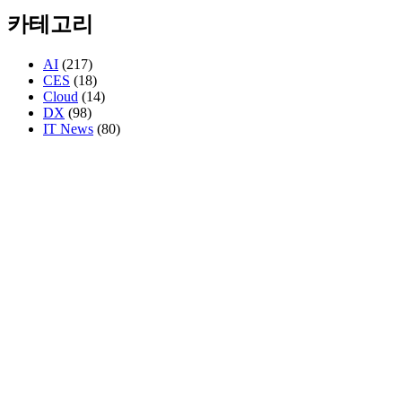
카테고리
AI
(217)
CES
(18)
Cloud
(14)
DX
(98)
IT News
(80)