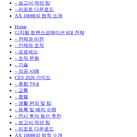
환
최
– 보고서 작성 팁
을
적
– 리포트 다운로드
실
화,
AX 100배의 법칙 소개
무
데
Home
관
이
디지털 트랜스포메이션 6대 전략
점
터
– 전략과 비전
에
전
– 인재와 조직
서
략,
– 프로세스
다
디
– 조직 문화
루
지
– 기술
는
털
– 성공 사례
인
전
CES 2026 가이드
사
환
– 종합 안내
이
을
– 교통
트
실
– 호텔
블
무
– 생활 편의 및 팁
로
관
– 등록 및 배지 수령
그
점
– 전시 투어 동선 추천
에
– 보고서 작성 팁
서
– 리포트 다운로드
다
AX 100배의 법칙 소개