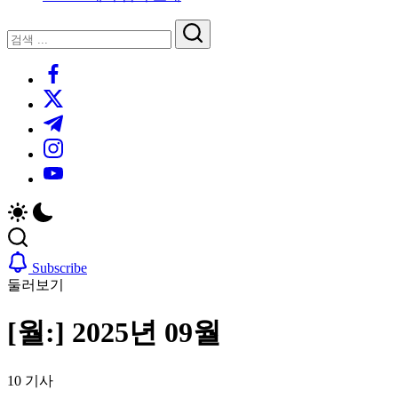
루
는
닫
검
인
기
검
사
색
https://www.facebook.com/
색
이
트
https://twitter.com/
블
https://t.me/
로
https://www.instagram.com/
그
https://youtube.com/
Subscribe
둘러보기
[월:]
2025년 09월
10 기사