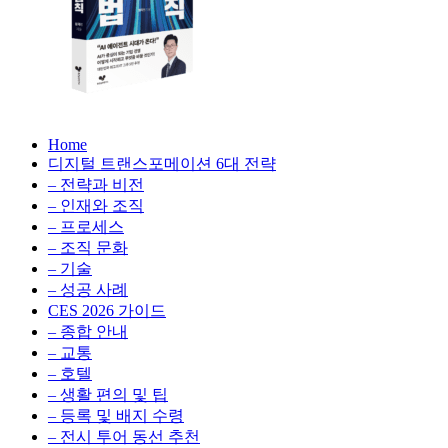
성
형
AI,
클
라
우
AX
드
Home
100
비
디지털 트랜스포메이션 6대 전략
배
용
– 전략과 비전
의
최
– 인재와 조직
법
적
– 프로세스
칙:
화,
– 조직 문화
생
데
– 기술
성
이
– 성공 사례
형
터
AI,
CES 2026 가이드
전
클
– 종합 안내
략,
라
– 교통
디
우
– 호텔
지
드
– 생활 편의 및 팁
털
비
– 등록 및 배지 수령
전
용
– 전시 투어 동선 추천