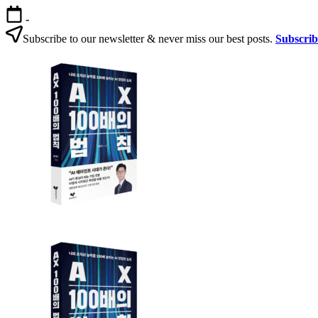
본
-
문
Subscribe to our newsletter & never miss our best posts.
Subscri
으
AX
로
100
건
배
너
의
뛰
법
기
칙
AX
AX
100
100
배
배
의
의
법
법
칙:
칙
생