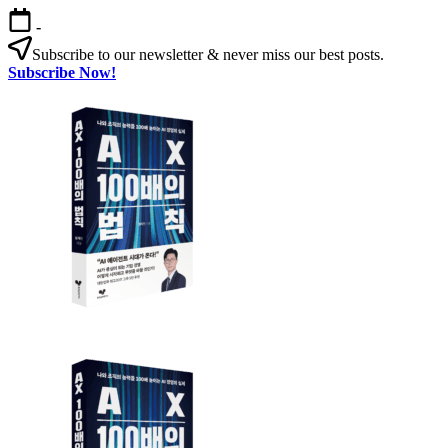
본
-
문
Subscribe to our newsletter & never miss our best posts.
으
Subscribe Now!
로
AX
건
100
너
배
뛰
의
기
법
칙
AX
AX
100
100
배
배
의
의
법
법
칙:
칙