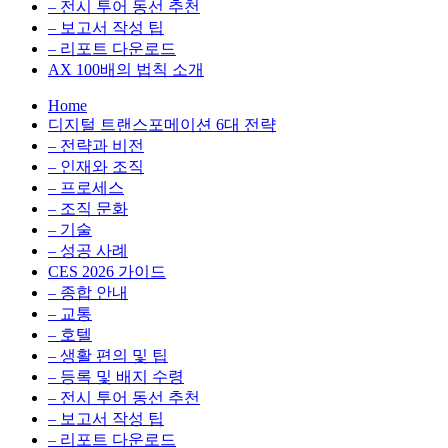
전
용
– 전시 투어 동선 추천
환
최
– 보고서 작성 팁
을
적
– 리포트 다운로드
실
화,
AX 100배의 법칙 소개
무
데
Home
관
이
디지털 트랜스포메이션 6대 전략
점
터
– 전략과 비전
에
전
– 인재와 조직
서
략,
– 프로세스
다
디
– 조직 문화
루
지
– 기술
는
털
– 성공 사례
인
전
CES 2026 가이드
사
환
– 종합 안내
이
을
– 교통
트
실
– 호텔
블
무
– 생활 편의 및 팁
로
관
– 등록 및 배지 수령
그
점
– 전시 투어 동선 추천
에
– 보고서 작성 팁
서
– 리포트 다운로드
다