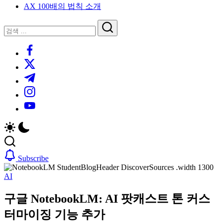
AX 100배의 법칙 소개
루
는
닫
검
인
기
검
사
색
https://www.facebook.com/
색
이
트
https://twitter.com/
블
https://t.me/
로
https://www.instagram.com/
그
https://youtube.com/
Subscribe
AI
구글 NotebookLM: AI 팟캐스트 톤 커스
터마이징 기능 추가