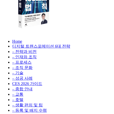
생
성
형
AI,
클
라
우
AX
드
Home
100
비
디지털 트랜스포메이션 6대 전략
배
용
– 전략과 비전
의
최
– 인재와 조직
법
적
– 프로세스
칙:
화,
– 조직 문화
생
데
– 기술
성
이
– 성공 사례
형
터
AI,
CES 2026 가이드
전
클
– 종합 안내
략,
라
– 교통
디
우
– 호텔
지
드
– 생활 편의 및 팁
털
비
– 등록 및 배지 수령