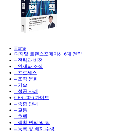
생
성
형
AI,
클
라
우
AX
드
Home
100
비
디지털 트랜스포메이션 6대 전략
배
용
– 전략과 비전
의
최
– 인재와 조직
법
적
– 프로세스
칙:
화,
– 조직 문화
생
데
– 기술
성
이
– 성공 사례
형
터
AI,
CES 2026 가이드
전
클
– 종합 안내
략,
라
– 교통
디
우
– 호텔
지
드
– 생활 편의 및 팁
털
비
– 등록 및 배지 수령