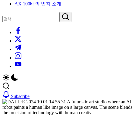
AX 100배의 법칙 소개
루
는
닫
검
인
기
검
사
색
https://www.facebook.com/
색
이
트
https://twitter.com/
블
https://t.me/
로
https://www.instagram.com/
그
https://youtube.com/
Subscribe