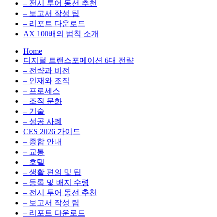
전
용
– 전시 투어 동선 추천
환
최
– 보고서 작성 팁
을
적
– 리포트 다운로드
실
화,
AX 100배의 법칙 소개
무
데
Home
관
이
디지털 트랜스포메이션 6대 전략
점
터
– 전략과 비전
에
전
– 인재와 조직
서
략,
– 프로세스
다
디
– 조직 문화
루
지
– 기술
는
털
– 성공 사례
인
전
CES 2026 가이드
사
환
– 종합 안내
이
을
– 교통
트
실
– 호텔
블
무
– 생활 편의 및 팁
로
관
– 등록 및 배지 수령
그
점
– 전시 투어 동선 추천
에
– 보고서 작성 팁
서
– 리포트 다운로드
다