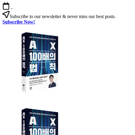
본
-
문
Subscribe to our newsletter & never miss our best posts.
으
Subscribe Now!
로
AX
건
100
너
배
뛰
의
기
법
칙
AX
AX
100
100
배
배
의
의
법
법
칙:
칙