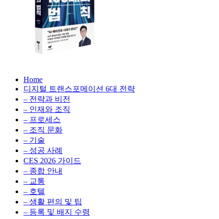
생
성
형
AI,
클
라
우
AX
드
Home
100
비
디지털 트랜스포메이션 6대 전략
배
용
– 전략과 비전
의
최
– 인재와 조직
법
적
– 프로세스
칙:
화,
– 조직 문화
생
데
– 기술
성
이
– 성공 사례
형
터
AI,
CES 2026 가이드
전
클
– 종합 안내
략,
라
– 교통
디
우
– 호텔
지
드
– 생활 편의 및 팁
털
비
– 등록 및 배지 수령