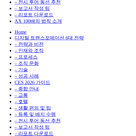
전
용
– 전시 투어 동선 추천
환
최
– 보고서 작성 팁
을
적
– 리포트 다운로드
실
화,
AX 100배의 법칙 소개
무
데
Home
관
이
디지털 트랜스포메이션 6대 전략
점
터
– 전략과 비전
에
전
– 인재와 조직
서
략,
– 프로세스
다
디
– 조직 문화
루
지
– 기술
는
털
– 성공 사례
인
전
CES 2026 가이드
사
환
– 종합 안내
이
을
– 교통
트
실
– 호텔
블
무
– 생활 편의 및 팁
로
관
– 등록 및 배지 수령
그
점
– 전시 투어 동선 추천
에
– 보고서 작성 팁
서
– 리포트 다운로드
다