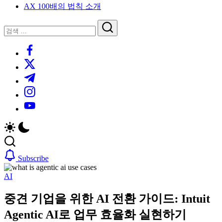
AX 100배의 법칙 소개
루
는
닫
검
인
기
검
사
색
https://www.facebook.com/
색
이
트
https://twitter.com/
블
https://t.me/
로
https://www.instagram.com/
그
https://youtube.com/
Subscribe
AI
중견 기업을 위한 AI 전환 가이드: Intuit
Agentic AI로 업무 효율화 실현하기