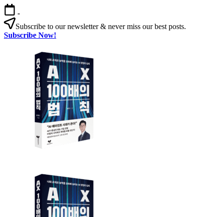
본
-
문
Subscribe to our newsletter & never miss our best posts.
으
Subscribe Now!
로
AX
건
100
너
배
뛰
의
기
법
칙
AX
AX
100
100
배
배
의
의
법
법
칙:
칙