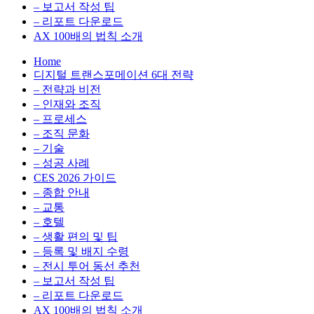
환
최
– 보고서 작성 팁
을
적
– 리포트 다운로드
실
화,
AX 100배의 법칙 소개
무
데
Home
관
이
디지털 트랜스포메이션 6대 전략
점
터
– 전략과 비전
에
전
– 인재와 조직
서
략,
– 프로세스
다
디
– 조직 문화
루
지
– 기술
는
털
– 성공 사례
인
전
CES 2026 가이드
사
환
– 종합 안내
이
을
– 교통
트
실
– 호텔
블
무
– 생활 편의 및 팁
로
관
– 등록 및 배지 수령
그
점
– 전시 투어 동선 추천
에
– 보고서 작성 팁
서
– 리포트 다운로드
다
AX 100배의 법칙 소개