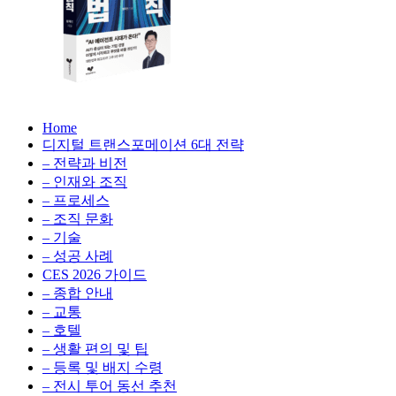
성
형
AI,
클
라
우
AX
드
Home
100
비
디지털 트랜스포메이션 6대 전략
배
용
– 전략과 비전
의
최
– 인재와 조직
법
적
– 프로세스
칙:
화,
– 조직 문화
생
데
– 기술
성
이
– 성공 사례
형
터
AI,
CES 2026 가이드
전
클
– 종합 안내
략,
라
– 교통
디
우
– 호텔
지
드
– 생활 편의 및 팁
털
비
– 등록 및 배지 수령
전
용
– 전시 투어 동선 추천