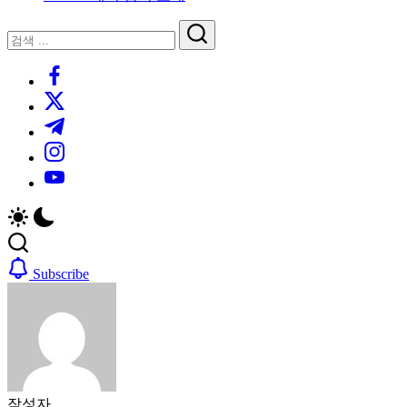
루
는
닫
검
인
기
검
사
색
https://www.facebook.com/
색
이
트
https://twitter.com/
블
https://t.me/
로
https://www.instagram.com/
그
https://youtube.com/
Subscribe
작성자