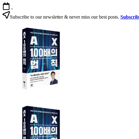
본
-
문
Subscribe to our newsletter & never miss our best posts.
Subscri
으
AX
로
100
건
배
너
의
뛰
법
기
칙
AX
AX
100
100
배
배
의
의
법
법
칙:
칙
생