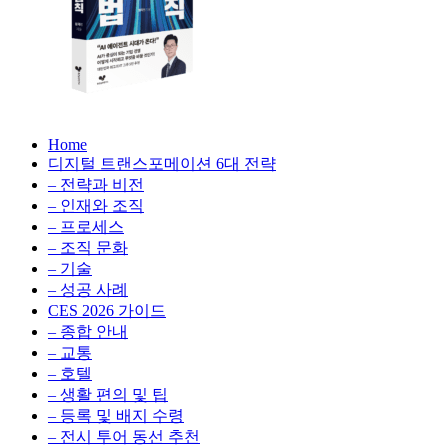
성
형
AI,
클
라
우
AX
드
Home
100
비
디지털 트랜스포메이션 6대 전략
배
용
– 전략과 비전
의
최
– 인재와 조직
법
적
– 프로세스
칙:
화,
– 조직 문화
생
데
– 기술
성
이
– 성공 사례
형
터
AI,
CES 2026 가이드
전
클
– 종합 안내
략,
라
– 교통
디
우
– 호텔
지
드
– 생활 편의 및 팁
털
비
– 등록 및 배지 수령
전
용
– 전시 투어 동선 추천