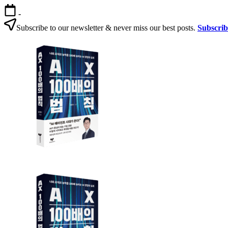
본
-
문
Subscribe to our newsletter & never miss our best posts.
Subscri
으
AX
로
100
건
배
너
의
뛰
법
기
칙
AX
AX
100
100
배
배
의
의
법
법
칙:
칙
생