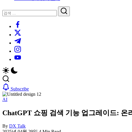
루
는
닫
검
인
기
검
사
색
https://www.facebook.com/
색
이
트
https://twitter.com/
블
https://t.me/
로
https://www.instagram.com/
그
https://youtube.com/
Subscribe
AI
ChatGPT 쇼핑 검색 기능 업그레이드: 
By
DX Talk
2025년 04월 29일
4 Min Read