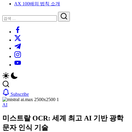
AX 100배의 법칙 소개
루
는
닫
검
인
기
검
사
색
https://www.facebook.com/
색
이
트
https://twitter.com/
블
https://t.me/
로
https://www.instagram.com/
그
https://youtube.com/
Subscribe
AI
미스트랄 OCR: 세계 최고 AI 기반 광학
문자 인식 기술