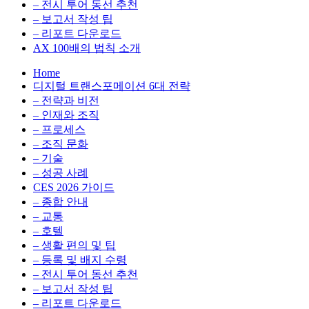
전
용
– 전시 투어 동선 추천
환
최
– 보고서 작성 팁
을
적
– 리포트 다운로드
실
화,
AX 100배의 법칙 소개
무
데
Home
관
이
디지털 트랜스포메이션 6대 전략
점
터
– 전략과 비전
에
전
– 인재와 조직
서
략,
– 프로세스
다
디
– 조직 문화
루
지
– 기술
는
털
– 성공 사례
인
전
CES 2026 가이드
사
환
– 종합 안내
이
을
– 교통
트
실
– 호텔
블
무
– 생활 편의 및 팁
로
관
– 등록 및 배지 수령
그
점
– 전시 투어 동선 추천
에
– 보고서 작성 팁
서
– 리포트 다운로드
다