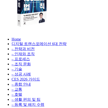
생
성
형
AI,
클
라
우
AX
드
Home
100
비
디지털 트랜스포메이션 6대 전략
배
용
– 전략과 비전
의
최
– 인재와 조직
법
적
– 프로세스
칙:
화,
– 조직 문화
생
데
– 기술
성
이
– 성공 사례
형
터
AI,
CES 2026 가이드
전
클
– 종합 안내
략,
라
– 교통
디
우
– 호텔
지
드
– 생활 편의 및 팁
털
비
– 등록 및 배지 수령