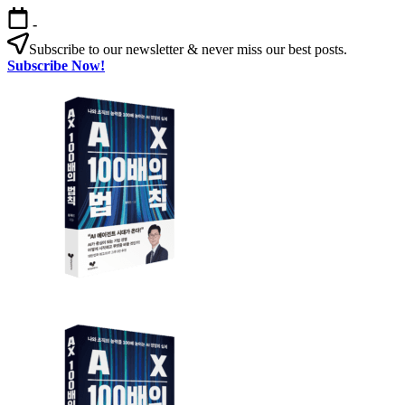
본
-
문
Subscribe to our newsletter & never miss our best posts.
으
Subscribe Now!
로
AX
건
100
너
배
뛰
의
기
법
칙
AX
AX
100
100
배
배
의
의
법
법
칙:
칙