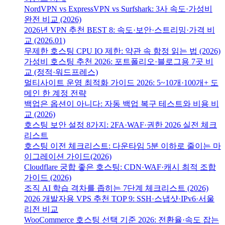
NordVPN vs ExpressVPN vs Surfshark: 3사 속도·가성비
완전 비교 (2026)
2026년 VPN 추천 BEST 8: 속도·보안·스트리밍·가격 비
교 (2026.01)
무제한 호스팅 CPU IO 제한: 약관 속 함정 읽는 법 (2026)
가성비 호스팅 추천 2026: 포트폴리오·블로그용 7곳 비
교 (정적·워드프레스)
멀티사이트 운영 최적화 가이드 2026: 5~10개·100개+ 도
메인 한 계정 전략
백업은 옵션이 아니다: 자동 백업 복구 테스트와 비용 비
교 (2026)
호스팅 보안 설정 8가지: 2FA·WAF·권한 2026 실전 체크
리스트
호스팅 이전 체크리스트: 다운타임 5분 이하로 줄이는 마
이그레이션 가이드(2026)
Cloudflare 궁합 좋은 호스팅: CDN·WAF·캐시 최적 조합
가이드 (2026)
조직 AI 학습 격차를 좁히는 7단계 체크리스트 (2026)
2026 개발자용 VPS 추천 TOP 9: SSH·스냅샷·IPv6·서울
리전 비교
WooCommerce 호스팅 선택 기준 2026: 전환율·속도 잡는