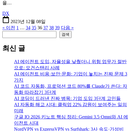
을…
DX
2023년 12월 08일
« 이전
1
…
34
35
36
37
38
39
다음 »
검색
검색
최신 글
AI 에이전트 도입, 자율성을 낮췄더니 위험 업무가 절반
으로: 모건스탠리 사례
AI 에이전트 비용·보안·문화: 기업이 놓치는 진짜 문제 3
가지
AI 코드 자동화, 프로덕션 코드 80%를 Claude가 쓴다: 자
동화 따라잡기 3단계
AI 코딩이 드러낸 진짜 병목: 기업 도입 3단계 고민들
AI 자동화 해고 시대: 클릭업 22% 감원이 보여주는 일의
미래
구글 IO 2026 키노트 핵심 정리: Gemini 3.5·Omni와 AI 에
이전트 시대
NordVPN vs ExpressVPN vs Surfshark: 3사 속도·가성비