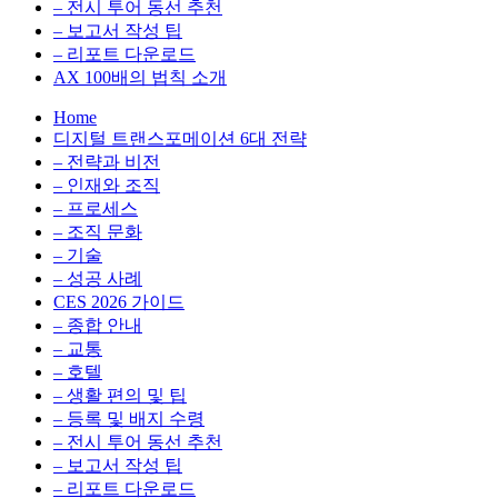
전
용
– 전시 투어 동선 추천
환
최
– 보고서 작성 팁
을
적
– 리포트 다운로드
실
화,
AX 100배의 법칙 소개
무
데
Home
관
이
디지털 트랜스포메이션 6대 전략
점
터
– 전략과 비전
에
전
– 인재와 조직
서
략,
– 프로세스
다
디
– 조직 문화
루
지
– 기술
는
털
– 성공 사례
인
전
CES 2026 가이드
사
환
– 종합 안내
이
을
– 교통
트
실
– 호텔
블
무
– 생활 편의 및 팁
로
관
– 등록 및 배지 수령
그
점
– 전시 투어 동선 추천
에
– 보고서 작성 팁
서
– 리포트 다운로드
다