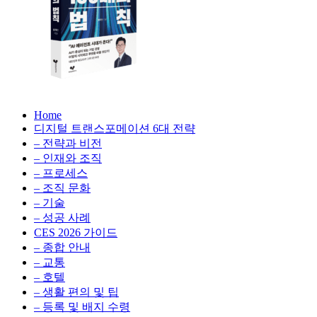
의
생
성
형
법
AI,
클
칙
라
우
AX
AX
드
Home
100
비
디지털 트랜스포메이션 6대 전략
100
배
용
– 전략과 비전
의
최
배
– 인재와 조직
법
적
– 프로세스
칙:
화,
– 조직 문화
의
생
데
– 기술
성
이
– 성공 사례
형
법
터
AI,
CES 2026 가이드
전
클
– 종합 안내
칙
략,
라
– 교통
디
우
– 호텔
지
드
– 생활 편의 및 팁
털
비
– 등록 및 배지 수령