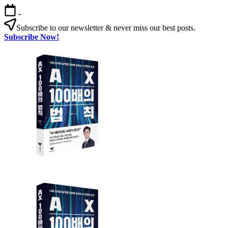
본
-
문
Subscribe to our newsletter & never miss our best posts.
으
Subscribe Now!
로
건
너
뛰
기
AX
AX
100
100
배
의
배
법
칙: