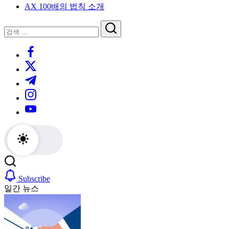
AX 100배의 법칙 소개
루
는
닫
검
인
기
검
사
색
https://www.facebook.com/
색
이
트
https://twitter.com/
블
https://t.me/
로
https://www.instagram.com/
그
https://youtube.com/
Subscribe
일간 뉴스