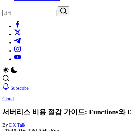
루
는
닫
검
인
기
검
사
색
https://www.facebook.com/
색
이
트
https://twitter.com/
블
https://t.me/
로
https://www.instagram.com/
그
https://youtube.com/
Subscribe
Cloud
서버리스 비용 절감 가이드: Functions와
By
DX Talk
2026년 02월 19일
6 Min Read