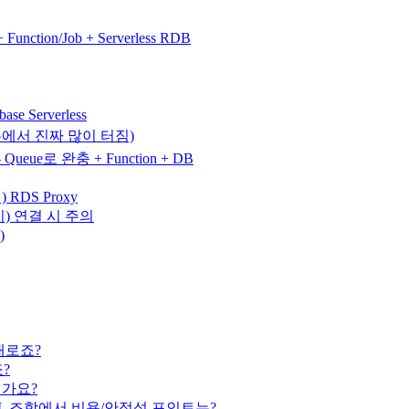
ction/Job + Serverless RDB
ase Serverless
정(실무에서 진짜 많이 터짐)
ue로 완충 + Function + DB
 RDS Proxy
요 시) 연결 시 주의
)
그대로죠?
죠?
뭔가요?
Cloud SQL 조합에서 비용/안정성 포인트는?