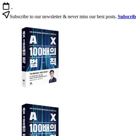
본
-
문
Subscribe to our newsletter & never miss our best posts.
Subscri
으
AX
로
100
건
배
너
의
뛰
법
기
칙
AX
AX
100
100
배
배
의
의
법
법
칙:
칙
생