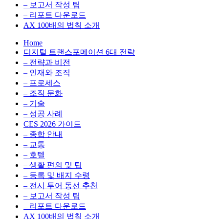
환
최
– 보고서 작성 팁
을
적
– 리포트 다운로드
실
화,
AX 100배의 법칙 소개
무
데
Home
관
이
디지털 트랜스포메이션 6대 전략
점
터
– 전략과 비전
에
전
– 인재와 조직
서
략,
– 프로세스
다
디
– 조직 문화
루
지
– 기술
는
털
– 성공 사례
인
전
CES 2026 가이드
사
환
– 종합 안내
이
을
– 교통
트
실
– 호텔
블
무
– 생활 편의 및 팁
로
관
– 등록 및 배지 수령
그
점
– 전시 투어 동선 추천
에
– 보고서 작성 팁
서
– 리포트 다운로드
다
AX 100배의 법칙 소개