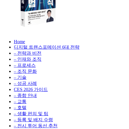
성
형
AI,
클
라
우
AX
드
Home
100
비
디지털 트랜스포메이션 6대 전략
배
용
– 전략과 비전
의
최
– 인재와 조직
법
적
– 프로세스
칙:
화,
– 조직 문화
생
데
– 기술
성
이
– 성공 사례
형
터
AI,
CES 2026 가이드
전
클
– 종합 안내
략,
라
– 교통
디
우
– 호텔
지
드
– 생활 편의 및 팁
털
비
– 등록 및 배지 수령
전
용
– 전시 투어 동선 추천