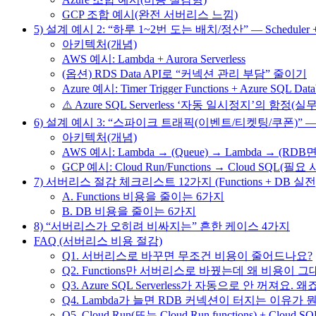
GCP 조합 예시(완전 서버리스 느낌)
5) 설계 예시 2: “하루 1~2번 도는 배치/정산” — Scheduler + Fun
아키텍처(개념)
AWS 예시: Lambda + Aurora Serverless
(옵션) RDS Data API로 “커넥션 관리 부담” 줄이기
Azure 예시: Timer Trigger Functions + Azure SQL Datab
⚠️ Azure SQL Serverless ‘자동 일시정지’의 함
6) 설계 예시 3: “스파이크 트래픽(이벤트/티켓팅/쿠폰)” — Que
아키텍처(개념)
AWS 예시: Lambda → (Queue) → Lambda → (RDB면)
GCP 예시: Cloud Run/Functions → Cloud SQL(필
7) 서버리스 절감 체크리스트 12가지 (Functions + DB 실전
A. Functions 비용을 줄이는 6가지
B. DB 비용을 줄이는 6가지
8) “서버리스가 오히려 비싸지는” 흔한 케이스 4가지
FAQ (서버리스 비용 절감)
Q1. 서버리스로 바꾸면 무조건 비용이 줄어드나요?
Q2. Functions만 서버리스로 바꿨는데 왜 비용이 
Q3. Azure SQL Serverless가 자동으로 안 꺼져요. 왜
Q4. Lambda가 늘면 RDB 커넥션이 터지는 이유가 
Q5. Cloud Run(또는 Cloud Run functions) + 