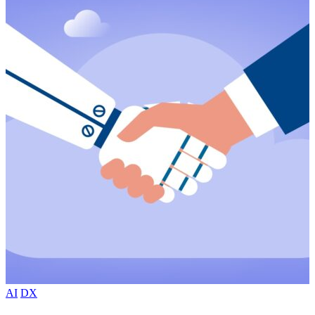
AI
DX