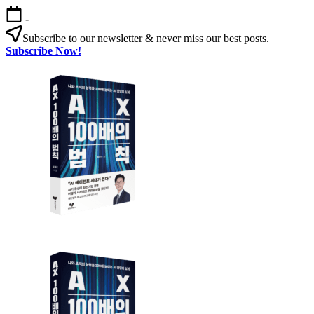
본
-
문
Subscribe to our newsletter & never miss our best posts.
으
Subscribe Now!
로
건
너
뛰
기
AX
AX
100
100
배
의
배
법
칙: