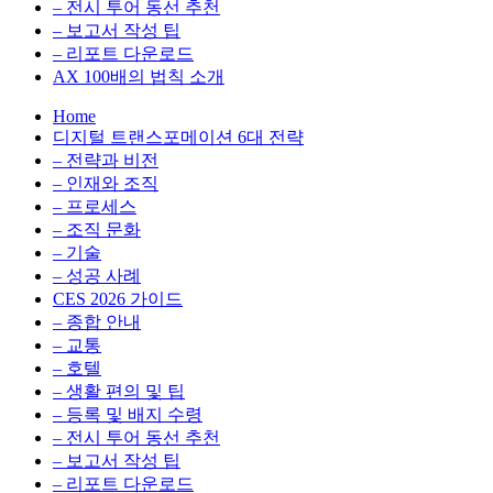
전
용
– 전시 투어 동선 추천
환
최
– 보고서 작성 팁
을
적
– 리포트 다운로드
실
화,
AX 100배의 법칙 소개
무
데
Home
관
이
디지털 트랜스포메이션 6대 전략
점
터
– 전략과 비전
에
전
– 인재와 조직
서
략,
– 프로세스
다
디
– 조직 문화
루
지
– 기술
는
털
– 성공 사례
인
전
CES 2026 가이드
사
환
– 종합 안내
이
을
– 교통
트
실
– 호텔
블
무
– 생활 편의 및 팁
로
관
– 등록 및 배지 수령
그
점
– 전시 투어 동선 추천
에
– 보고서 작성 팁
서
– 리포트 다운로드
다