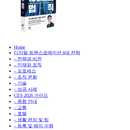
의
생
성
형
법
AI,
클
칙
라
우
AX
AX
드
Home
100
비
디지털 트랜스포메이션 6대 전략
100
배
용
– 전략과 비전
의
최
배
– 인재와 조직
법
적
– 프로세스
칙:
화,
– 조직 문화
의
생
데
– 기술
성
이
– 성공 사례
형
법
터
AI,
CES 2026 가이드
전
클
– 종합 안내
칙
략,
라
– 교통
디
우
– 호텔
지
드
– 생활 편의 및 팁
털
비
– 등록 및 배지 수령