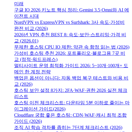
미래
구글 IO 2026 키노트 핵심 정리: Gemini 3.5·Omni와 AI 에
이전트 시대
NordVPN vs ExpressVPN vs Surfshark: 3사 속도·가성비
완전 비교 (2026)
2026년 VPN 추천 BEST 8: 속도·보안·스트리밍·가격 비
교 (2026.01)
무제한 호스팅 CPU IO 제한: 약관 속 함정 읽는 법 (2026)
가성비 호스팅 추천 2026: 포트폴리오·블로그용 7곳 비
교 (정적·워드프레스)
멀티사이트 운영 최적화 가이드 2026: 5~10개·100개+ 도
메인 한 계정 전략
백업은 옵션이 아니다: 자동 백업 복구 테스트와 비용 비
교 (2026)
호스팅 보안 설정 8가지: 2FA·WAF·권한 2026 실전 체크
리스트
호스팅 이전 체크리스트: 다운타임 5분 이하로 줄이는 마
이그레이션 가이드(2026)
Cloudflare 궁합 좋은 호스팅: CDN·WAF·캐시 최적 조합
가이드 (2026)
조직 AI 학습 격차를 좁히는 7단계 체크리스트 (2026)