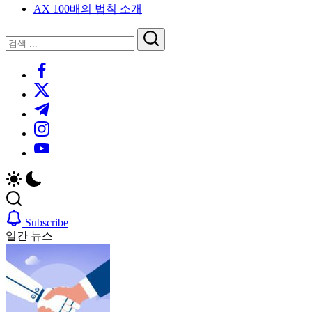
AX 100배의 법칙 소개
루
는
닫
검
인
기
검
사
색
https://www.facebook.com/
색
이
트
https://twitter.com/
블
https://t.me/
로
https://www.instagram.com/
그
https://youtube.com/
Subscribe
일간 뉴스