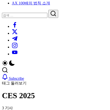
AX 100배의 법칙 소개
루
는
닫
검
인
기
검
사
색
https://www.facebook.com/
색
이
트
https://twitter.com/
블
https://t.me/
로
https://www.instagram.com/
그
https://youtube.com/
Subscribe
태그 둘러보기
CES 2025
3 기사