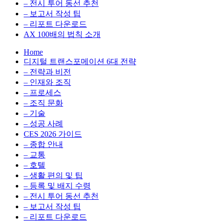
전
용
– 전시 투어 동선 추천
환
최
– 보고서 작성 팁
을
적
– 리포트 다운로드
실
화,
AX 100배의 법칙 소개
무
데
Home
관
이
디지털 트랜스포메이션 6대 전략
점
터
– 전략과 비전
에
전
– 인재와 조직
서
략,
– 프로세스
다
디
– 조직 문화
루
지
– 기술
는
털
– 성공 사례
인
전
CES 2026 가이드
사
환
– 종합 안내
이
을
– 교통
트
실
– 호텔
블
무
– 생활 편의 및 팁
로
관
– 등록 및 배지 수령
그
점
– 전시 투어 동선 추천
에
– 보고서 작성 팁
서
– 리포트 다운로드
다