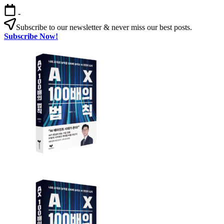
본
-
문
Subscribe to our newsletter & never miss our best posts.
으
Subscribe Now!
로
AX
건
100
너
배
뛰
의
기
법
칙
AX
AX
100
100
배
배
의
의
법
법
칙:
칙