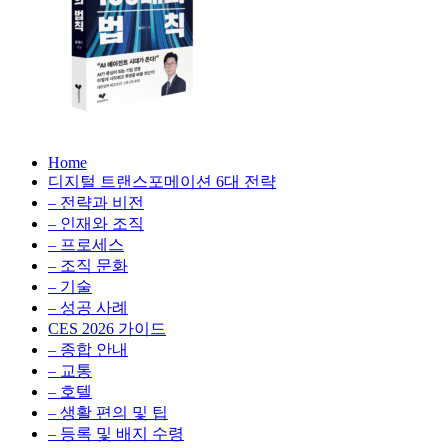
생
성
형
AI,
클
라
우
AX
드
Home
100
비
디지털 트랜스포메이션 6대 전략
배
용
– 전략과 비전
의
최
– 인재와 조직
법
적
– 프로세스
칙:
화,
– 조직 문화
생
데
– 기술
성
이
– 성공 사례
형
터
AI,
CES 2026 가이드
전
클
– 종합 안내
략,
라
– 교통
디
우
– 호텔
지
드
– 생활 편의 및 팁
털
비
– 등록 및 배지 수령