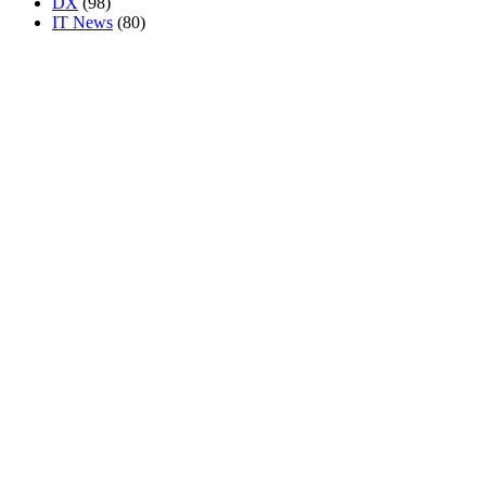
DX
(98)
IT News
(80)