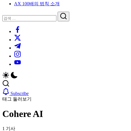
AX 100배의 법칙 소개
루
는
닫
검
인
기
검
사
색
https://www.facebook.com/
색
이
트
https://twitter.com/
블
https://t.me/
로
https://www.instagram.com/
그
https://youtube.com/
Subscribe
태그 둘러보기
Cohere AI
1 기사