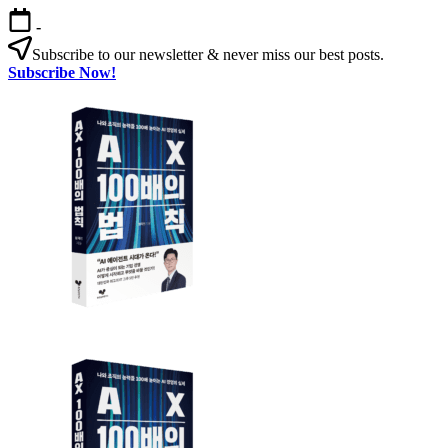
본
-
문
Subscribe to our newsletter & never miss our best posts.
으
Subscribe Now!
로
AX
건
100
너
배
뛰
의
기
법
칙
AX
AX
100
100
배
배
의
의
법
법
칙:
칙