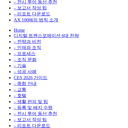
전
용
– 전시 투어 동선 추천
환
최
– 보고서 작성 팁
을
적
– 리포트 다운로드
실
화,
AX 100배의 법칙 소개
무
데
Home
관
이
디지털 트랜스포메이션 6대 전략
점
터
– 전략과 비전
에
전
– 인재와 조직
서
략,
– 프로세스
다
디
– 조직 문화
루
지
– 기술
는
털
– 성공 사례
인
전
CES 2026 가이드
사
환
– 종합 안내
이
을
– 교통
트
실
– 호텔
블
무
– 생활 편의 및 팁
로
관
– 등록 및 배지 수령
그
점
– 전시 투어 동선 추천
에
– 보고서 작성 팁
서
– 리포트 다운로드
다