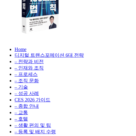
생
성
형
AI,
클
라
우
AX
드
Home
100
비
디지털 트랜스포메이션 6대 전략
배
용
– 전략과 비전
의
최
– 인재와 조직
법
적
– 프로세스
칙:
화,
– 조직 문화
생
데
– 기술
성
이
– 성공 사례
형
터
AI,
CES 2026 가이드
전
클
– 종합 안내
략,
라
– 교통
디
우
– 호텔
지
드
– 생활 편의 및 팁
털
비
– 등록 및 배지 수령