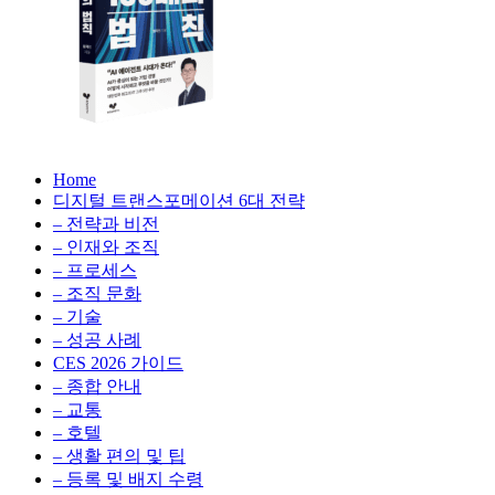
생
성
형
AI,
클
라
우
AX
드
Home
100
비
디지털 트랜스포메이션 6대 전략
배
용
– 전략과 비전
의
최
– 인재와 조직
법
적
– 프로세스
칙:
화,
– 조직 문화
생
데
– 기술
성
이
– 성공 사례
형
터
AI,
CES 2026 가이드
전
클
– 종합 안내
략,
라
– 교통
디
우
– 호텔
지
드
– 생활 편의 및 팁
털
비
– 등록 및 배지 수령