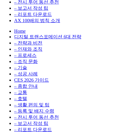
전
용
– 전시 투어 동선 추천
환
최
– 보고서 작성 팁
을
적
– 리포트 다운로드
실
화,
AX 100배의 법칙 소개
무
데
Home
관
이
디지털 트랜스포메이션 6대 전략
점
터
– 전략과 비전
에
전
– 인재와 조직
서
략,
– 프로세스
다
디
– 조직 문화
루
지
– 기술
는
털
– 성공 사례
인
전
CES 2026 가이드
사
환
– 종합 안내
이
을
– 교통
트
실
– 호텔
블
무
– 생활 편의 및 팁
로
관
– 등록 및 배지 수령
그
점
– 전시 투어 동선 추천
에
– 보고서 작성 팁
서
– 리포트 다운로드
다