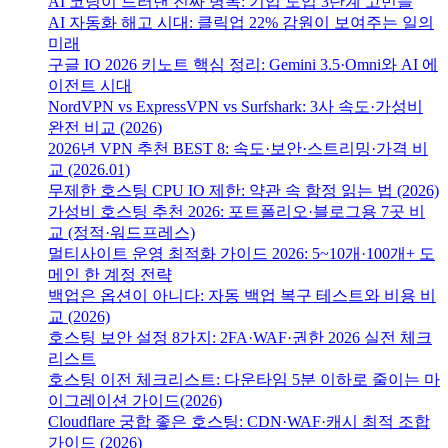
AI 코딩이 드러낸 진짜 병목: 기업 도입 3단계 고민들
AI 자동화 해고 시대: 클릭업 22% 감원이 보여주는 일의
미래
구글 IO 2026 키노트 핵심 정리: Gemini 3.5·Omni와 AI 에
이전트 시대
NordVPN vs ExpressVPN vs Surfshark: 3사 속도·가성비
완전 비교 (2026)
2026년 VPN 추천 BEST 8: 속도·보안·스트리밍·가격 비
교 (2026.01)
무제한 호스팅 CPU IO 제한: 약관 속 함정 읽는 법 (2026)
가성비 호스팅 추천 2026: 포트폴리오·블로그용 7곳 비
교 (정적·워드프레스)
멀티사이트 운영 최적화 가이드 2026: 5~10개·100개+ 도
메인 한 계정 전략
백업은 옵션이 아니다: 자동 백업 복구 테스트와 비용 비
교 (2026)
호스팅 보안 설정 8가지: 2FA·WAF·권한 2026 실전 체크
리스트
호스팅 이전 체크리스트: 다운타임 5분 이하로 줄이는 마
이그레이션 가이드(2026)
Cloudflare 궁합 좋은 호스팅: CDN·WAF·캐시 최적 조합
가이드 (2026)