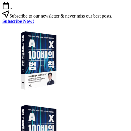
본
-
문
Subscribe to our newsletter & never miss our best posts.
으
Subscribe Now!
로
AX
건
100
너
배
뛰
의
기
법
칙
AX
AX
100
100
배
배
의
의
법
법
칙:
칙