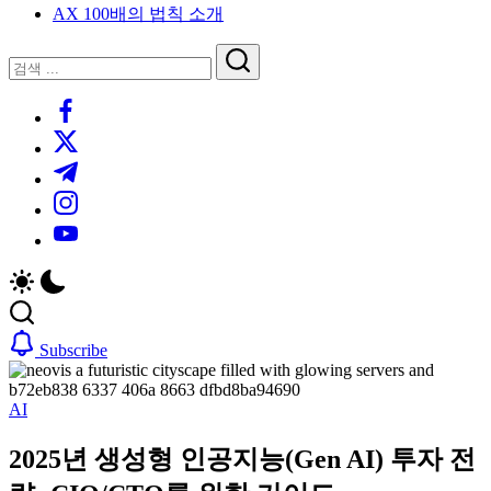
AX 100배의 법칙 소개
루
는
닫
검
인
기
검
사
색
https://www.facebook.com/
색
이
트
https://twitter.com/
블
https://t.me/
로
https://www.instagram.com/
그
https://youtube.com/
Subscribe
AI
2025년 생성형 인공지능(Gen AI) 투자 전