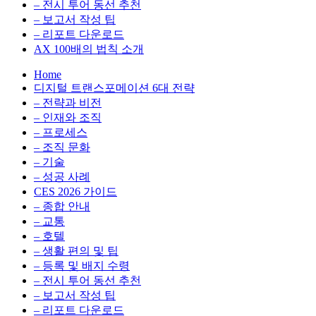
전
용
– 전시 투어 동선 추천
환
최
– 보고서 작성 팁
을
적
– 리포트 다운로드
실
화,
AX 100배의 법칙 소개
무
데
Home
관
이
디지털 트랜스포메이션 6대 전략
점
터
– 전략과 비전
에
전
– 인재와 조직
서
략,
– 프로세스
다
디
– 조직 문화
루
지
– 기술
는
털
– 성공 사례
인
전
CES 2026 가이드
사
환
– 종합 안내
이
을
– 교통
트
실
– 호텔
블
무
– 생활 편의 및 팁
로
관
– 등록 및 배지 수령
그
점
– 전시 투어 동선 추천
에
– 보고서 작성 팁
서
– 리포트 다운로드
다