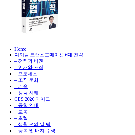
생
성
형
AI,
클
라
우
AX
드
Home
100
비
디지털 트랜스포메이션 6대 전략
배
용
– 전략과 비전
의
최
– 인재와 조직
법
적
– 프로세스
칙:
화,
– 조직 문화
생
데
– 기술
성
이
– 성공 사례
형
터
AI,
CES 2026 가이드
전
클
– 종합 안내
략,
라
– 교통
디
우
– 호텔
지
드
– 생활 편의 및 팁
털
비
– 등록 및 배지 수령