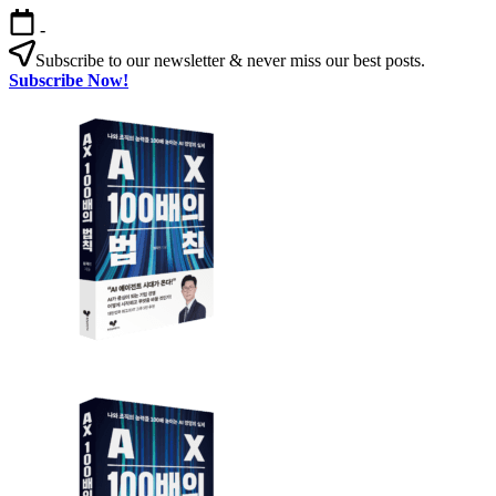
본
-
문
Subscribe to our newsletter & never miss our best posts.
으
Subscribe Now!
로
AX
건
100
너
배
뛰
의
기
법
칙
AX
AX
100
100
배
배
의
의
법
법
칙:
칙