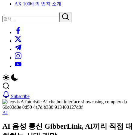
AX 100배의 법칙 소개
루
는
닫
검
인
기
검
사
색
https://www.facebook.com/
색
이
트
https://twitter.com/
블
https://t.me/
로
https://www.instagram.com/
그
https://youtube.com/
Subscribe
AI
AI 음성 통신 GibberLink, AI끼리 직접 대