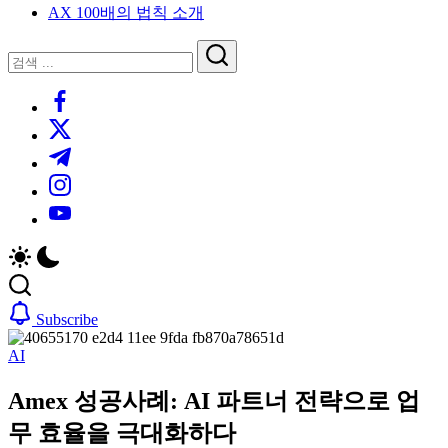
AX 100배의 법칙 소개
루
는
닫
검
인
기
검
사
색
https://www.facebook.com/
색
이
트
https://twitter.com/
블
https://t.me/
로
https://www.instagram.com/
그
https://youtube.com/
Subscribe
AI
Amex 성공사례: AI 파트너 전략으로 업
무 효율을 극대화하다