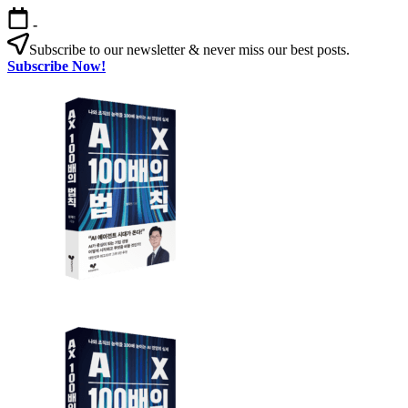
본
-
문
Subscribe to our newsletter & never miss our best posts.
으
Subscribe Now!
로
AX
건
100
너
배
뛰
의
기
법
칙
AX
AX
100
100
배
배
의
의
법
법
칙:
칙