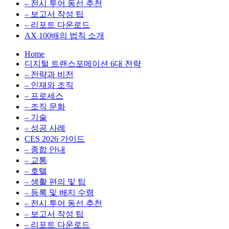
전
용
– 전시 투어 동선 추천
환
최
– 보고서 작성 팁
을
적
– 리포트 다운로드
실
화,
AX 100배의 법칙 소개
무
데
Home
관
이
디지털 트랜스포메이션 6대 전략
점
터
– 전략과 비전
에
전
– 인재와 조직
서
략,
– 프로세스
다
디
– 조직 문화
루
지
– 기술
는
털
– 성공 사례
인
전
CES 2026 가이드
사
환
– 종합 안내
이
을
– 교통
트
실
– 호텔
블
무
– 생활 편의 및 팁
로
관
– 등록 및 배지 수령
그
점
– 전시 투어 동선 추천
에
– 보고서 작성 팁
서
– 리포트 다운로드
다