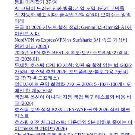
동화 따라잡기 3단계
AI 코딩이 드러낸 진짜 병목: 기업 도입 3단계 고민들
AI 자동화 해고 시대: 클릭업 22% 감원이 보여주는 일의
미래
구글 IO 2026 키노트 핵심 정리: Gemini 3.5·Omni와 AI 에
이전트 시대
NordVPN vs ExpressVPN vs Surfshark: 3사 속도·가성비
완전 비교 (2026)
2026년 VPN 추천 BEST 8: 속도·보안·스트리밍·가격 비
교 (2026.01)
무제한 호스팅 CPU IO 제한: 약관 속 함정 읽는 법 (2026)
가성비 호스팅 추천 2026: 포트폴리오·블로그용 7곳 비
교 (정적·워드프레스)
멀티사이트 운영 최적화 가이드 2026: 5~10개·100개+ 도
메인 한 계정 전략
백업은 옵션이 아니다: 자동 백업 복구 테스트와 비용 비
교 (2026)
호스팅 보안 설정 8가지: 2FA·WAF·권한 2026 실전 체크
리스트
호스팅 이전 체크리스트: 다운타임 5분 이하로 줄이는 마
이그레이션 가이드(2026)
Cloudflare 궁합 좋은 호스팅: CDN·WAF·캐시 최적 조합