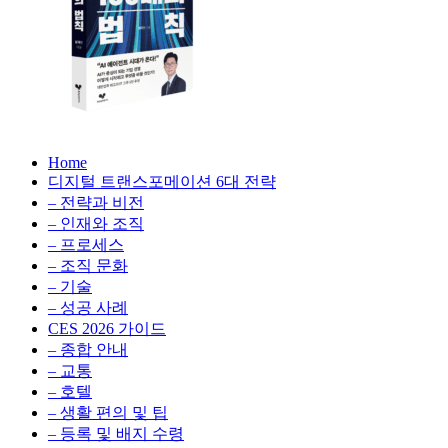
생
성
형
AI,
클
라
우
AX
드
Home
100
비
디지털 트랜스포메이션 6대 전략
배
용
– 전략과 비전
의
최
– 인재와 조직
법
적
– 프로세스
칙:
화,
– 조직 문화
생
데
– 기술
성
이
– 성공 사례
형
터
AI,
CES 2026 가이드
전
클
– 종합 안내
략,
라
– 교통
디
우
– 호텔
지
드
– 생활 편의 및 팁
털
비
– 등록 및 배지 수령