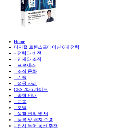
성
형
AI,
클
라
우
AX
드
Home
100
비
디지털 트랜스포메이션 6대 전략
배
용
– 전략과 비전
의
최
– 인재와 조직
법
적
– 프로세스
칙:
화,
– 조직 문화
생
데
– 기술
성
이
– 성공 사례
형
터
AI,
CES 2026 가이드
전
클
– 종합 안내
략,
라
– 교통
디
우
– 호텔
지
드
– 생활 편의 및 팁
털
비
– 등록 및 배지 수령
전
용
– 전시 투어 동선 추천