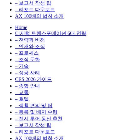
환
최
– 보고서 작성 팁
을
적
– 리포트 다운로드
실
화,
AX 100배의 법칙 소개
무
데
Home
관
이
디지털 트랜스포메이션 6대 전략
점
터
– 전략과 비전
에
전
– 인재와 조직
서
략,
– 프로세스
다
디
– 조직 문화
루
지
– 기술
는
털
– 성공 사례
인
전
CES 2026 가이드
사
환
– 종합 안내
이
을
– 교통
트
실
– 호텔
블
무
– 생활 편의 및 팁
로
관
– 등록 및 배지 수령
그
점
– 전시 투어 동선 추천
에
– 보고서 작성 팁
서
– 리포트 다운로드
다
AX 100배의 법칙 소개