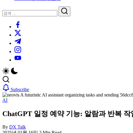
루
는
닫
검
인
기
검
사
색
https://www.facebook.com/
색
이
트
https://twitter.com/
블
https://t.me/
로
https://www.instagram.com/
그
https://youtube.com/
Subscribe
AI
ChatGPT 일정 예약 기능: 알람과 반복
By
DX Talk
2025년 01월 16일
2 Min Read