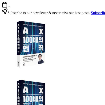
본
-
문
Subscribe to our newsletter & never miss our best posts.
Subscri
으
AX
로
100
건
배
너
의
뛰
법
기
칙
AX
AX
100
100
배
배
의
의
법
법
칙:
칙
생