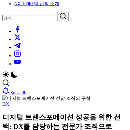
AX 100배의 법칙 소개
루
는
닫
검
인
기
검
사
색
https://www.facebook.com/
색
이
트
https://twitter.com/
블
https://t.me/
로
https://www.instagram.com/
그
https://youtube.com/
Subscribe
DX
디지털 트랜스포메이션 성공을 위한 선
택: DX를 담당하는 전문가 조직으로