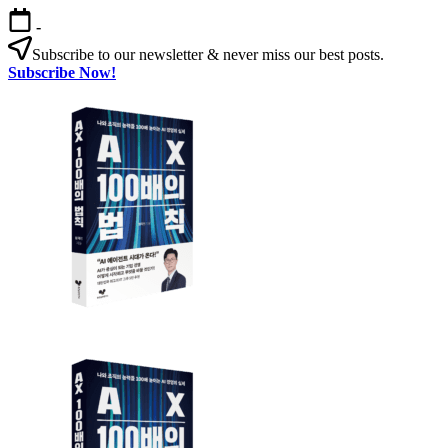
본
-
문
Subscribe to our newsletter & never miss our best posts.
으
Subscribe Now!
로
AX
건
100
너
배
뛰
의
기
법
칙
AX
AX
100
100
배
배
의
의
법
법
칙:
칙