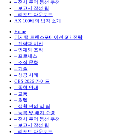
전
용
– 전시 투어 동선 추천
환
최
– 보고서 작성 팁
을
적
– 리포트 다운로드
실
화,
AX 100배의 법칙 소개
무
데
Home
관
이
디지털 트랜스포메이션 6대 전략
점
터
– 전략과 비전
에
전
– 인재와 조직
서
략,
– 프로세스
다
디
– 조직 문화
루
지
– 기술
는
털
– 성공 사례
인
전
CES 2026 가이드
사
환
– 종합 안내
이
을
– 교통
트
실
– 호텔
블
무
– 생활 편의 및 팁
로
관
– 등록 및 배지 수령
그
점
– 전시 투어 동선 추천
에
– 보고서 작성 팁
서
– 리포트 다운로드
다