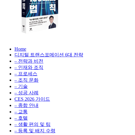
생
성
형
AI,
클
라
우
AX
드
Home
100
비
디지털 트랜스포메이션 6대 전략
배
용
– 전략과 비전
의
최
– 인재와 조직
법
적
– 프로세스
칙:
화,
– 조직 문화
생
데
– 기술
성
이
– 성공 사례
형
터
AI,
CES 2026 가이드
전
클
– 종합 안내
략,
라
– 교통
디
우
– 호텔
지
드
– 생활 편의 및 팁
털
비
– 등록 및 배지 수령