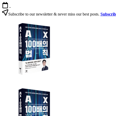
본
-
문
Subscribe to our newsletter & never miss our best posts.
Subscri
으
AX
로
100
건
배
너
의
뛰
법
기
칙
AX
AX
100
100
배
배
의
의
법
법
칙:
칙
생