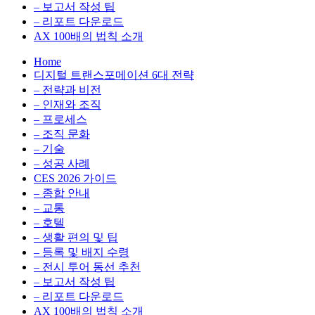
환
최
– 보고서 작성 팁
을
적
– 리포트 다운로드
실
화,
AX 100배의 법칙 소개
무
데
Home
관
이
디지털 트랜스포메이션 6대 전략
점
터
– 전략과 비전
에
전
– 인재와 조직
서
략,
– 프로세스
다
디
– 조직 문화
루
지
– 기술
는
털
– 성공 사례
인
전
CES 2026 가이드
사
환
– 종합 안내
이
을
– 교통
트
실
– 호텔
블
무
– 생활 편의 및 팁
로
관
– 등록 및 배지 수령
그
점
– 전시 투어 동선 추천
에
– 보고서 작성 팁
서
– 리포트 다운로드
다
AX 100배의 법칙 소개