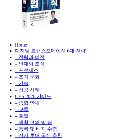
성
형
AI,
클
라
우
AX
드
Home
100
비
디지털 트랜스포메이션 6대 전략
배
용
– 전략과 비전
의
최
– 인재와 조직
법
적
– 프로세스
칙:
화,
– 조직 문화
생
데
– 기술
성
이
– 성공 사례
형
터
AI,
CES 2026 가이드
전
클
– 종합 안내
략,
라
– 교통
디
우
– 호텔
지
드
– 생활 편의 및 팁
털
비
– 등록 및 배지 수령
전
용
– 전시 투어 동선 추천