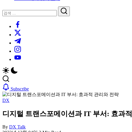
루
는
닫
검
인
기
검
사
색
https://www.facebook.com/
색
이
트
https://twitter.com/
블
https://t.me/
로
https://www.instagram.com/
그
https://youtube.com/
Subscribe
DX
디지털 트랜스포메이션과 IT 부서: 효과적
By
DX Talk