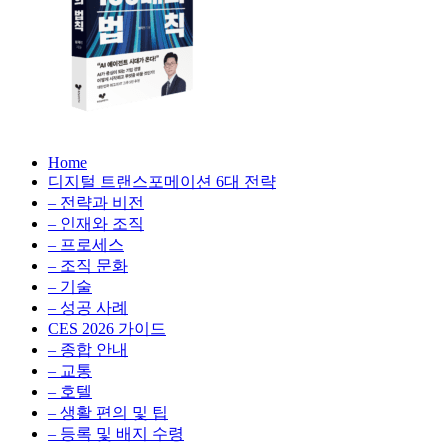
생
성
형
AI,
클
라
우
AX
드
Home
100
비
디지털 트랜스포메이션 6대 전략
배
용
– 전략과 비전
의
최
– 인재와 조직
법
적
– 프로세스
칙:
화,
– 조직 문화
생
데
– 기술
성
이
– 성공 사례
형
터
AI,
CES 2026 가이드
전
클
– 종합 안내
략,
라
– 교통
디
우
– 호텔
지
드
– 생활 편의 및 팁
털
비
– 등록 및 배지 수령