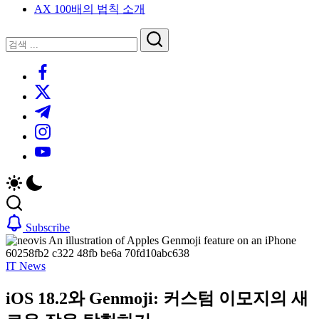
AX 100배의 법칙 소개
루
는
닫
검
인
기
검
사
색
https://www.facebook.com/
색
이
트
https://twitter.com/
블
https://t.me/
로
https://www.instagram.com/
그
https://youtube.com/
Subscribe
IT News
iOS 18.2와 Genmoji: 커스텀 이모지의 새