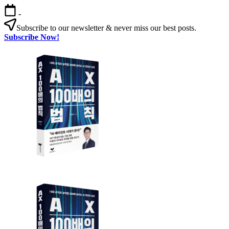
본
-
문
Subscribe to our newsletter & never miss our best posts.
으
Subscribe Now!
로
AX
건
100
너
배
뛰
의
기
법
칙
AX
AX
100
100
배
배
의
의
법
법
칙:
칙