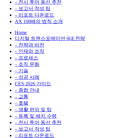
전
용
– 전시 투어 동선 추천
환
최
– 보고서 작성 팁
을
적
– 리포트 다운로드
실
화,
AX 100배의 법칙 소개
무
데
Home
관
이
디지털 트랜스포메이션 6대 전략
점
터
– 전략과 비전
에
전
– 인재와 조직
서
략,
– 프로세스
다
디
– 조직 문화
루
지
– 기술
는
털
– 성공 사례
인
전
CES 2026 가이드
사
환
– 종합 안내
이
을
– 교통
트
실
– 호텔
블
무
– 생활 편의 및 팁
로
관
– 등록 및 배지 수령
그
점
– 전시 투어 동선 추천
에
– 보고서 작성 팁
서
– 리포트 다운로드
다