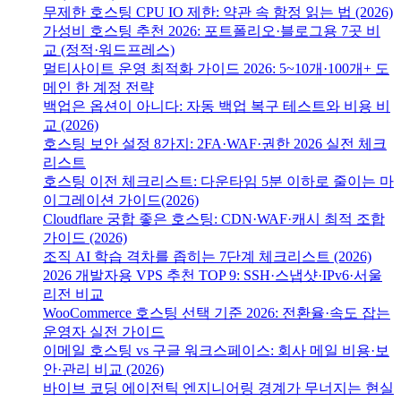
무제한 호스팅 CPU IO 제한: 약관 속 함정 읽는 법 (2026)
가성비 호스팅 추천 2026: 포트폴리오·블로그용 7곳 비
교 (정적·워드프레스)
멀티사이트 운영 최적화 가이드 2026: 5~10개·100개+ 도
메인 한 계정 전략
백업은 옵션이 아니다: 자동 백업 복구 테스트와 비용 비
교 (2026)
호스팅 보안 설정 8가지: 2FA·WAF·권한 2026 실전 체크
리스트
호스팅 이전 체크리스트: 다운타임 5분 이하로 줄이는 마
이그레이션 가이드(2026)
Cloudflare 궁합 좋은 호스팅: CDN·WAF·캐시 최적 조합
가이드 (2026)
조직 AI 학습 격차를 좁히는 7단계 체크리스트 (2026)
2026 개발자용 VPS 추천 TOP 9: SSH·스냅샷·IPv6·서울
리전 비교
WooCommerce 호스팅 선택 기준 2026: 전환율·속도 잡는
운영자 실전 가이드
이메일 호스팅 vs 구글 워크스페이스: 회사 메일 비용·보
안·관리 비교 (2026)
바이브 코딩 에이전틱 엔지니어링 경계가 무너지는 현실