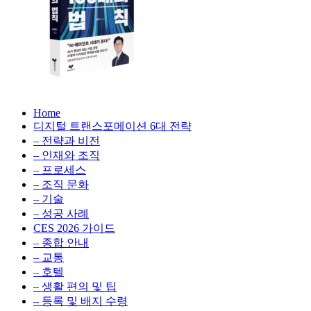
생
성
형
AI,
클
라
우
AX
드
Home
100
비
디지털 트랜스포메이션 6대 전략
배
용
– 전략과 비전
의
최
– 인재와 조직
법
적
– 프로세스
칙:
화,
– 조직 문화
생
데
– 기술
성
이
– 성공 사례
형
터
AI,
CES 2026 가이드
전
클
– 종합 안내
략,
라
– 교통
디
우
– 호텔
지
드
– 생활 편의 및 팁
털
비
– 등록 및 배지 수령