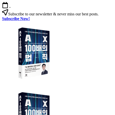
본
-
문
Subscribe to our newsletter & never miss our best posts.
으
Subscribe Now!
로
AX
건
100
너
배
뛰
의
기
법
칙
AX
AX
100
100
배
배
의
의
법
법
칙:
칙