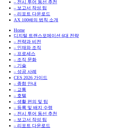
전
용
– 전시 투어 동선 추천
환
최
– 보고서 작성 팁
을
적
– 리포트 다운로드
실
화,
AX 100배의 법칙 소개
무
데
Home
관
이
디지털 트랜스포메이션 6대 전략
점
터
– 전략과 비전
에
전
– 인재와 조직
서
략,
– 프로세스
다
디
– 조직 문화
루
지
– 기술
는
털
– 성공 사례
인
전
CES 2026 가이드
사
환
– 종합 안내
이
을
– 교통
트
실
– 호텔
블
무
– 생활 편의 및 팁
로
관
– 등록 및 배지 수령
그
점
– 전시 투어 동선 추천
에
– 보고서 작성 팁
서
– 리포트 다운로드
다