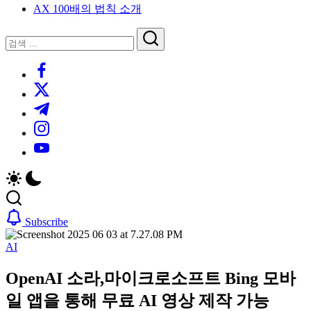
AX 100배의 법칙 소개
루
는
닫
검
인
기
검
사
색
https://www.facebook.com/
색
이
트
https://twitter.com/
블
https://t.me/
로
https://www.instagram.com/
그
https://youtube.com/
Subscribe
AI
OpenAI 소라,마이크로소프트 Bing 모바
일 앱을 통해 무료 AI 영상 제작 가능