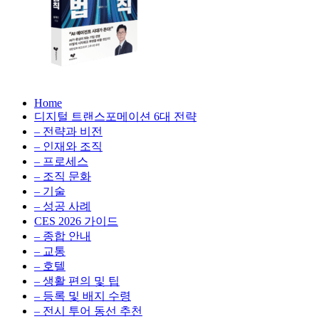
성
형
AI,
클
라
우
AX
드
Home
100
비
디지털 트랜스포메이션 6대 전략
배
용
– 전략과 비전
의
최
– 인재와 조직
법
적
– 프로세스
칙:
화,
– 조직 문화
생
데
– 기술
성
이
– 성공 사례
형
터
AI,
CES 2026 가이드
전
클
– 종합 안내
략,
라
– 교통
디
우
– 호텔
지
드
– 생활 편의 및 팁
털
비
– 등록 및 배지 수령
전
용
– 전시 투어 동선 추천