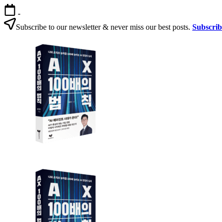
본
-
문
Subscribe to our newsletter & never miss our best posts.
Subscri
으
AX
로
100
건
배
너
의
뛰
법
기
칙
AX
AX
100
100
배
배
의
의
법
법
칙:
칙
생