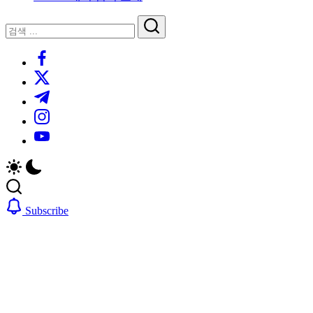
루
는
닫
검
인
기
검
사
색
https://www.facebook.com/
색
이
트
https://twitter.com/
블
https://t.me/
로
https://www.instagram.com/
그
https://youtube.com/
Subscribe