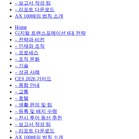
환
최
– 보고서 작성 팁
을
적
– 리포트 다운로드
실
화,
AX 100배의 법칙 소개
무
데
Home
관
이
디지털 트랜스포메이션 6대 전략
점
터
– 전략과 비전
에
전
– 인재와 조직
서
략,
– 프로세스
다
디
– 조직 문화
루
지
– 기술
는
털
– 성공 사례
인
전
CES 2026 가이드
사
환
– 종합 안내
이
을
– 교통
트
실
– 호텔
블
무
– 생활 편의 및 팁
로
관
– 등록 및 배지 수령
그
점
– 전시 투어 동선 추천
에
– 보고서 작성 팁
서
– 리포트 다운로드
다
AX 100배의 법칙 소개