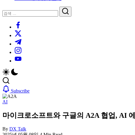
루
는
닫
검
인
기
검
사
색
https://www.facebook.com/
색
이
트
https://twitter.com/
블
https://t.me/
로
https://www.instagram.com/
그
https://youtube.com/
Subscribe
AI
마이크로소프트와 구글의 A2A 협업, AI
By
DX Talk
2025년 05월 08일
4 Min Read