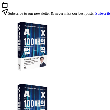
본
-
문
Subscribe to our newsletter & never miss our best posts.
Subscri
으
AX
로
100
건
배
너
의
뛰
법
기
칙
AX
AX
100
100
배
배
의
의
법
법
칙:
칙
생