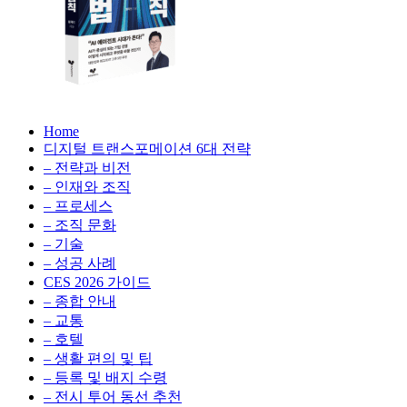
성
형
AI,
클
라
우
AX
드
Home
100
비
디지털 트랜스포메이션 6대 전략
배
용
– 전략과 비전
의
최
– 인재와 조직
법
적
– 프로세스
칙:
화,
– 조직 문화
생
데
– 기술
성
이
– 성공 사례
형
터
AI,
CES 2026 가이드
전
클
– 종합 안내
략,
라
– 교통
디
우
– 호텔
지
드
– 생활 편의 및 팁
털
비
– 등록 및 배지 수령
전
용
– 전시 투어 동선 추천