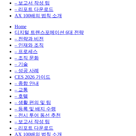
환
최
– 보고서 작성 팁
을
적
– 리포트 다운로드
실
화,
AX 100배의 법칙 소개
무
데
Home
관
이
디지털 트랜스포메이션 6대 전략
점
터
– 전략과 비전
에
전
– 인재와 조직
서
략,
– 프로세스
다
디
– 조직 문화
루
지
– 기술
는
털
– 성공 사례
인
전
CES 2026 가이드
사
환
– 종합 안내
이
을
– 교통
트
실
– 호텔
블
무
– 생활 편의 및 팁
로
관
– 등록 및 배지 수령
그
점
– 전시 투어 동선 추천
에
– 보고서 작성 팁
서
– 리포트 다운로드
다
AX 100배의 법칙 소개