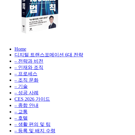
생
성
형
AI,
클
라
우
AX
드
Home
100
비
디지털 트랜스포메이션 6대 전략
배
용
– 전략과 비전
의
최
– 인재와 조직
법
적
– 프로세스
칙:
화,
– 조직 문화
생
데
– 기술
성
이
– 성공 사례
형
터
AI,
CES 2026 가이드
전
클
– 종합 안내
략,
라
– 교통
디
우
– 호텔
지
드
– 생활 편의 및 팁
털
비
– 등록 및 배지 수령