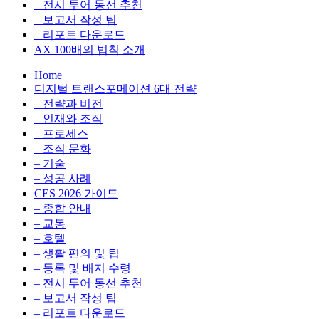
전
용
– 전시 투어 동선 추천
환
최
– 보고서 작성 팁
을
적
– 리포트 다운로드
실
화,
AX 100배의 법칙 소개
무
데
Home
관
이
디지털 트랜스포메이션 6대 전략
점
터
– 전략과 비전
에
전
– 인재와 조직
서
략,
– 프로세스
다
디
– 조직 문화
루
지
– 기술
는
털
– 성공 사례
인
전
CES 2026 가이드
사
환
– 종합 안내
이
을
– 교통
트
실
– 호텔
블
무
– 생활 편의 및 팁
로
관
– 등록 및 배지 수령
그
점
– 전시 투어 동선 추천
에
– 보고서 작성 팁
서
– 리포트 다운로드
다