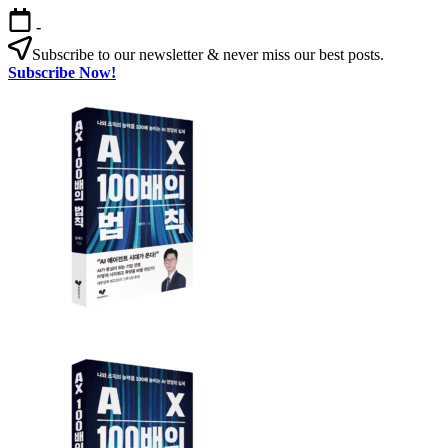
본
-
문
Subscribe to our newsletter & never miss our best posts.
으
Subscribe Now!
로
AX
건
100
너
배
뛰
의
기
법
칙
AX
AX
100
100
배
배
의
의
법
법
칙:
칙