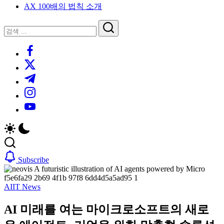
AX 100배의 법칙 소개
루
는
닫
검
인
기
검
사
색
https://www.facebook.com/
색
이
트
https://twitter.com/
블
https://t.me/
로
https://www.instagram.com/
그
https://youtube.com/
Subscribe
AI
IT News
AI 미래를 여는 마이크로소프트의 새로